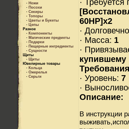
· Требуется 
·
Ножи
·
Посохи
[Восстанов
·
Секиры
·
Топоры
60HP]х2
·
Цветы и Букеты
·
Цепы
· Долговечн
Разное
·
Компоненты
· Масса:
1
·
Магические предметы
·
Подарки
·
Пещерные ингредиенты
· Привязыва
·
Сущности
Щиты
купившему
·
Щиты
Ювелирные товары
Требования
·
Кольца
·
Ожерелья
· Уровень:
7
·
Серьги
· Выносливо
Описание:
В инструкции р
выживать,испо