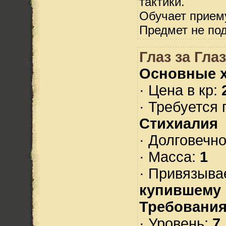
тактики.
Обучает прием
Предмет не по
Глаз за Гла
Основные х
· Цена в кр:
· Требуется 
Стихиалия
· Долговечн
· Масса:
1
· Привязыва
купившему
Требования
· Уровень:
7