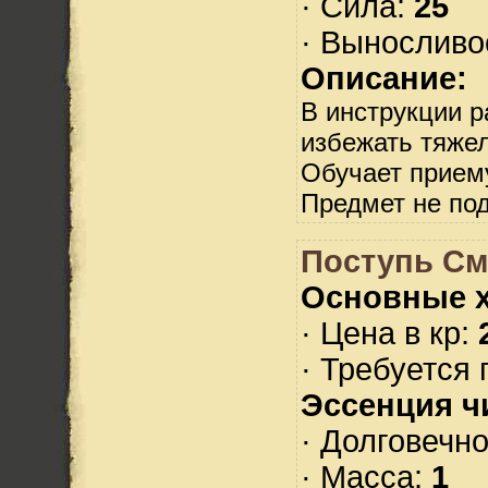
· Сила:
25
· Выносливо
Описание:
В инструкции р
избежать тяже
Обучает прием
Предмет не по
Поступь См
Основные х
· Цена в кр:
· Требуется 
Эссенция ч
· Долговечн
· Масса:
1