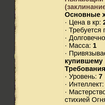
(заклинание
Основные х
· Цена в кр:
· Требуется
· Долговечн
· Масса:
1
· Привязыва
купившему
Требования
· Уровень:
7
· Интеллект
· Мастерств
стихией Огн