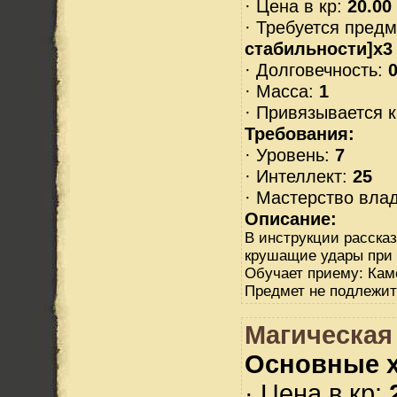
· Цена в кр:
20.00
· Требуется пред
стабильности]x3
· Долговечность:
0
· Масса:
1
· Привязывается 
Требования:
· Уровень:
7
· Интеллект:
25
· Мастерство вла
Описание:
В инструкции рассказ
крушащие удары при
Обучает приему: Кам
Предмет не подлежит
Магическая
Основные х
· Цена в кр: