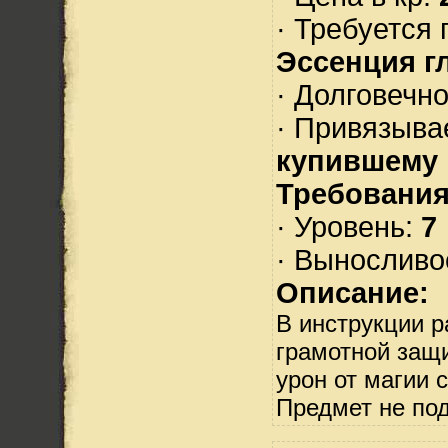
· Требуется 
Эссенция г
· Долговечн
· Привязыва
купившему
Требования
· Уровень:
7
· Выносливо
Описание:
В инструкции р
грамотной защ
урон от магии 
Предмет не по