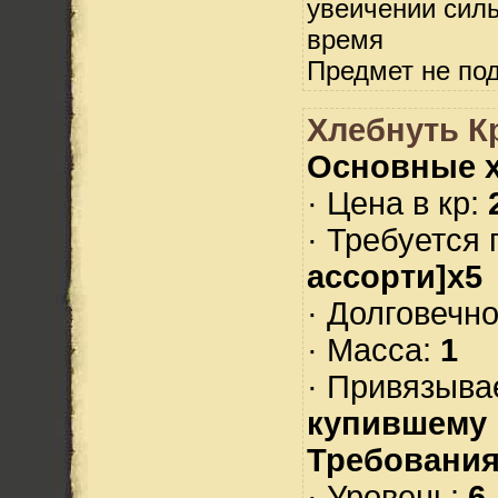
увеичении силы
время
Предмет не по
Хлебнуть К
Основные х
· Цена в кр:
· Требуется
ассорти]х5
· Долговечн
· Масса:
1
· Привязыва
купившему
Требования
· Уровень:
6