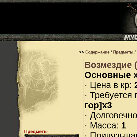
>>
Содержание
/
Предметы
/
Возмездие 
Основные х
· Цена в кр:
· Требуется
гор]x3
· Долговечн
· Масса:
1
Предметы
· Привязыва