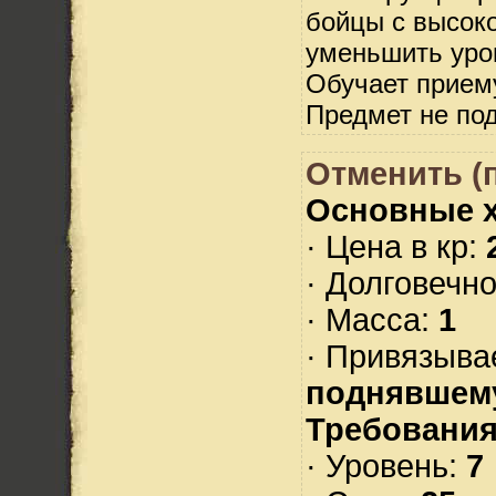
бойцы с высок
уменьшить урон
Обучает прием
Предмет не по
Отменить (
Основные х
· Цена в кр:
· Долговечн
· Масса:
1
· Привязыва
поднявшем
Требования
· Уровень:
7