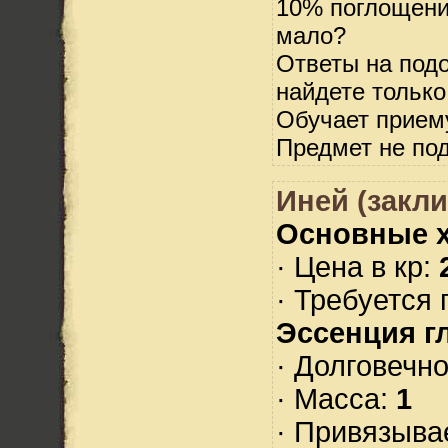
10% поглощения
мало?
Ответы на под
найдете только 
Обучает прием
Предмет не по
Иней (закл
Основные х
· Цена в кр:
· Требуется 
Эссенция г
· Долговечн
· Масса:
1
· Привязыва