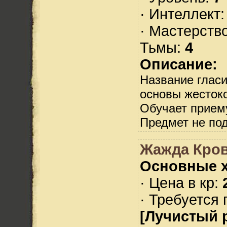
· Интеллект
· Мастерств
Тьмы:
4
Описание:
Название гласи
основы жестоко
Обучает приему
Предмет не по
Жажда Кров
Основные х
· Цена в кр:
· Требуется 
[Лучистый 