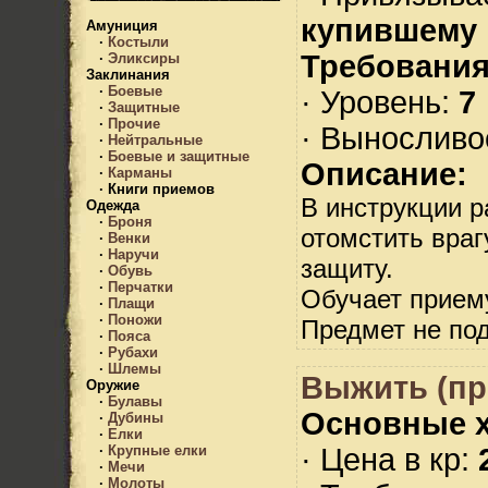
купившему
Амуниция
·
Костыли
Требования
·
Эликсиры
Заклинания
·
Боевые
· Уровень:
7
·
Защитные
·
Прочие
· Выносливо
·
Нейтральные
·
Боевые и защитные
Описание:
·
Карманы
·
Книги приемов
В инструкции р
Одежда
·
Броня
отомстить вра
·
Венки
·
Наручи
защиту.
·
Обувь
·
Перчатки
Обучает прием
·
Плащи
·
Поножи
Предмет не по
·
Пояса
·
Рубахи
·
Шлемы
Выжить (пр
Оружие
·
Булавы
Основные х
·
Дубины
·
Елки
· Цена в кр:
·
Крупные елки
·
Мечи
·
Молоты