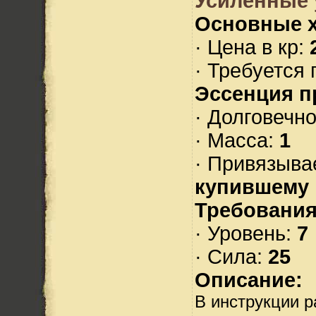
Усиленные 
Основные х
· Цена в кр:
· Требуется 
Эссенция п
· Долговечн
· Масса:
1
· Привязыва
купившему
Требования
· Уровень:
7
· Сила:
25
Описание:
В инструкции р