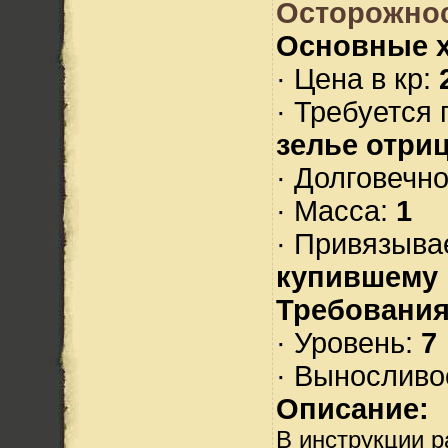
Осторожнос
Основные х
· Цена в кр:
· Требуется
зелье отри
· Долговечн
· Масса:
1
· Привязыва
купившему
Требования
· Уровень:
7
· Выносливо
Описание:
В инструкции р