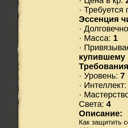
· Цена в кр:
· Требуется 
Эссенция ч
· Долговечн
· Масса:
1
· Привязыва
купившему
Требования
· Уровень:
7
· Интеллект
· Мастерств
Света:
4
Описание:
Как защитить 