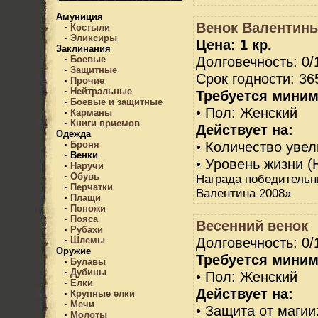
Амуниция
Венок Валентины
·
Костыли
·
Эликсиры
Цена: 1 кр.
Заклинания
Долговечность: 0/
·
Боевые
·
Защитные
Срок годности: 36
·
Прочие
·
Нейтральные
Требуется миним
·
Боевые и защитные
• Пол: Женский
·
Карманы
·
Книги приемов
Действует на:
Одежда
• Количество увел
·
Броня
·
Венки
• Уровень жизни (
·
Наручи
·
Обувь
Награда победительн
·
Перчатки
Валентина 2008»
·
Плащи
·
Поножи
·
Пояса
Весенний венок
·
Рубахи
Долговечность: 0/
·
Шлемы
Оружие
Требуется миним
·
Булавы
·
Дубины
• Пол: Женский
·
Елки
Действует на:
·
Крупные елки
·
Мечи
• Защита от магии
·
Молоты