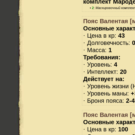
комплект Марод
•
2
:
Маскировочный комплек
Пояс Валентая [м
Основные характ
· Цена в кр:
43
· Долговечность:
0
· Масса:
1
Требования:
· Уровень:
4
· Интеллект:
20
Действует на:
· Уровень жизни (
· Уровень маны:
+
· Броня пояса:
2-4
Пояс Валентая [м
Основные характ
· Цена в кр:
100