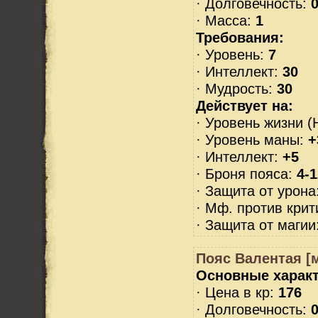
· Долговечность:
0
· Масса:
1
Требования:
· Уровень:
7
· Интеллект:
30
· Мудрость:
30
Действует на:
· Уровень жизни (
· Уровень маны:
+
· Интеллект:
+5
· Броня пояса:
4-1
· Защита от урона
· Мф. против крит
· Защита от магии
Пояс Валентая [м
Основные характ
· Цена в кр:
176
· Долговечность:
0