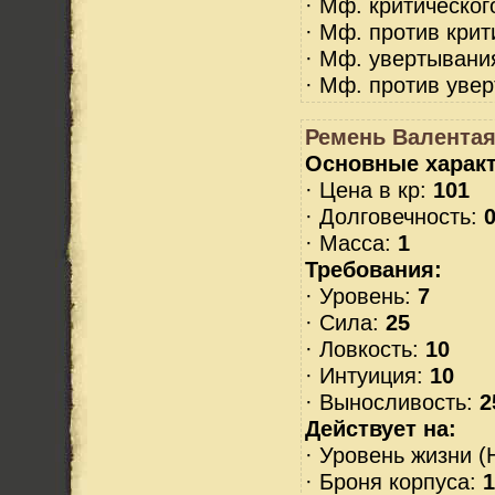
· Мф. критическог
· Мф. против крит
· Мф. увертывани
· Мф. против уве
Ремень Валентая 
Основные характ
· Цена в кр:
101
· Долговечность:
0
· Масса:
1
Требования:
· Уровень:
7
· Сила:
25
· Ловкость:
10
· Интуиция:
10
· Выносливость:
2
Действует на:
· Уровень жизни (
· Броня корпуса:
1