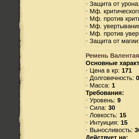
· Защита от урона
· Мф. критическог
· Мф. против крит
· Мф. увертывани
· Мф. против уве
· Защита от магии
Ремень Валентая 
Основные характ
· Цена в кр:
171
· Долговечность:
0
· Масса:
1
Требования:
· Уровень:
9
· Сила:
30
· Ловкость:
15
· Интуиция:
15
· Выносливость:
3
Действует на: