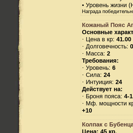
• Уровень жизни (
Награда победительн
Кожаный Пояс А
Основные характ
· Цена в кр:
41.00
· Долговечность:
0
· Масса:
2
Требования:
· Уровень:
6
· Сила:
24
· Интуиция:
24
Действует на:
· Броня пояса:
4-1
· Мф. мощности кр
+10
Колпак с Бубенц
Цена: 45 кр.