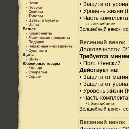
• Защита от урона
·
Ножи
·
Посохи
• Уровень жизни (
·
Секиры
·
Топоры
• Часть комплекта
·
Цветы и Букеты
•
1
:
Весенний венок
·
Цепы
Волшебный венок, со
Разное
·
Компоненты
·
Магические предметы
Весенний венок
·
Подарки
·
Пещерные ингредиенты
Долговечность: 0/
·
Сущности
Требуется миним
Щиты
·
Щиты
• Пол: Женский
Ювелирные товары
·
Кольца
Действует на:
·
Ожерелья
• Защита от магии
·
Серьги
• Защита от урона
• Уровень жизни (
• Часть комплекта
•
1
:
Весенний венок
Волшебный венок, со
Весенний венок
Долговечность: 0/