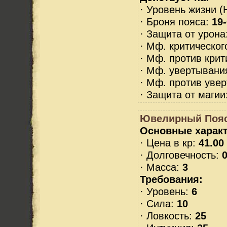
· Уровень жизни (
· Броня пояса:
19
· Защита от урона
· Мф. критическог
· Мф. против крит
· Мф. увертывани
· Мф. против уве
· Защита от магии
Ювелирный Поя
Основные характ
· Цена в кр:
41.00
· Долговечность:
0
· Масса:
3
Требования:
· Уровень:
6
· Сила:
10
· Ловкость:
25