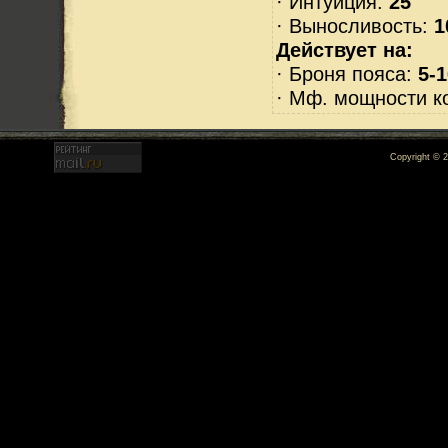
· Интуиция:
25
· Выносливость:
1
Действует на:
· Броня пояса:
5-1
· Мф. мощности к
Copyright © 