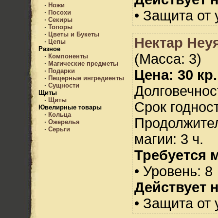
·
Ножи
• Защита от 
·
Посохи
·
Секиры
·
Топоры
·
Цветы и Букеты
Нектар Неу
·
Цепы
Разное
(Масса: 3)
·
Компоненты
·
Магические предметы
Цена: 30 кр.
·
Подарки
·
Пещерные ингредиенты
·
Сущности
Долговечност
Щиты
·
Щиты
Срок годност
Ювелирные товары
·
Кольца
Продолжител
·
Ожерелья
·
Серьги
магии: 3 ч.
Требуется 
• Уровень: 8
Действует н
• Защита от 