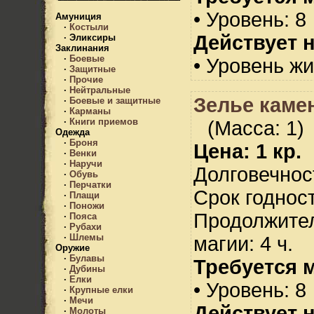
• Уровень: 8
Амуниция
·
Костыли
Действует н
·
Эликсиры
Заклинания
·
Боевые
• Уровень жи
·
Защитные
·
Прочие
·
Нейтральные
Зелье каме
·
Боевые и защитные
·
Карманы
·
Книги приемов
(Масса: 1)
Одежда
·
Броня
Цена: 1 кр.
·
Венки
·
Наручи
Долговечност
·
Обувь
·
Перчатки
Срок годност
·
Плащи
·
Поножи
Продолжител
·
Пояса
·
Рубахи
·
Шлемы
магии: 4 ч.
Оружие
·
Булавы
Требуется 
·
Дубины
·
Елки
• Уровень: 8
·
Крупные елки
·
Мечи
Действует н
·
Молоты