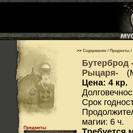
>>
Содержание
/
Предметы
/
Бутерброд 
Рыцаря-
(
Цена: 4 кр.
Долговечност
Срок годност
Продолжител
магии: 6 ч.
Предметы
Требуется 