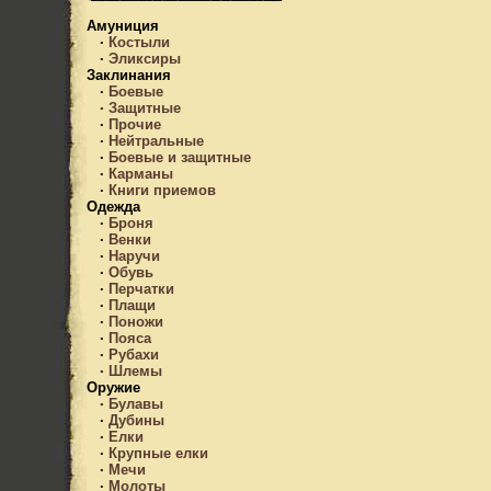
Амуниция
·
Костыли
·
Эликсиры
Заклинания
·
Боевые
·
Защитные
·
Прочие
·
Нейтральные
·
Боевые и защитные
·
Карманы
·
Книги приемов
Одежда
·
Броня
·
Венки
·
Наручи
·
Обувь
·
Перчатки
·
Плащи
·
Поножи
·
Пояса
·
Рубахи
·
Шлемы
Оружие
·
Булавы
·
Дубины
·
Елки
·
Крупные елки
·
Мечи
·
Молоты