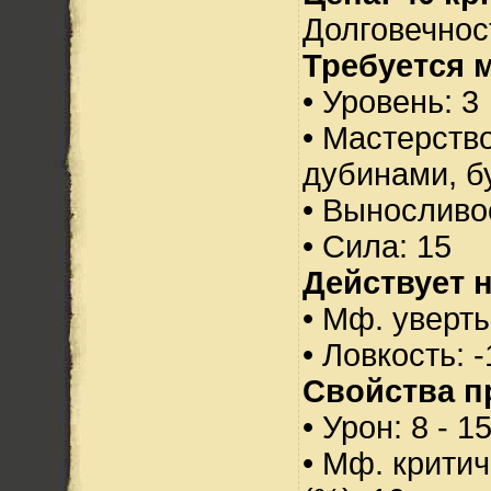
Долговечност
Требуется 
• Уровень: 3
• Мастерств
дубинами, б
• Выносливо
• Сила: 15
Действует н
• Мф. уверты
• Ловкость: -
Свойства п
• Урон: 8 - 1
• Мф. критич