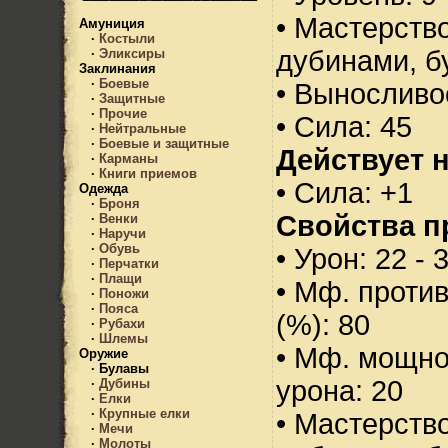
• Мастерств
Амуниция
·
Костыли
дубинами, б
·
Эликсиры
Заклинания
·
Боевые
• Выносливо
·
Защитные
·
Прочие
• Сила: 45
·
Нейтральные
·
Боевые и защитные
Действует н
·
Карманы
·
Книги приемов
• Сила: +1
Одежда
·
Броня
Свойства п
·
Венки
·
Наручи
·
Обувь
• Урон: 22 - 
·
Перчатки
·
Плащи
• Мф. проти
·
Поножи
·
Пояса
(%): 80
·
Рубахи
·
Шлемы
• Мф. мощно
Оружие
·
Булавы
урона: 20
·
Дубины
·
Елки
·
Крупные елки
• Мастерств
·
Мечи
·
Молоты