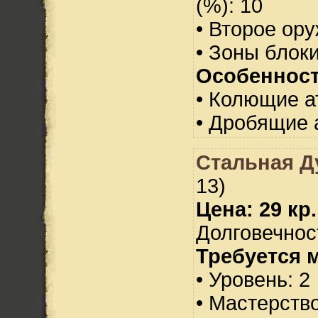
(%): 10
• Второе ор
• Зоны блок
Особенност
• Колющие а
• Дробящие 
Стальная Д
13)
Цена: 29 кр.
Долговечност
Требуется 
• Уровень: 2
• Мастерств