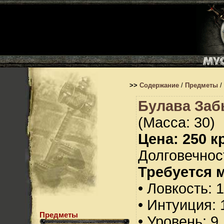
>>
Содержание
/
Предметы
/
Булава За
(Масса: 30)
Цена: 250 кр
Долговечност
Требуется 
• Ловкость: 
• Интуиция: 
Предметы
• Уровень: 9