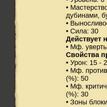
• Мастерств
дубинами, б
• Выносливо
• Сила: 30
Действует н
• Мф. уверты
Свойства п
• Урон: 15 - 
• Мф. проти
(%): 50
• Мф. критич
(%): 30
• Зоны блок