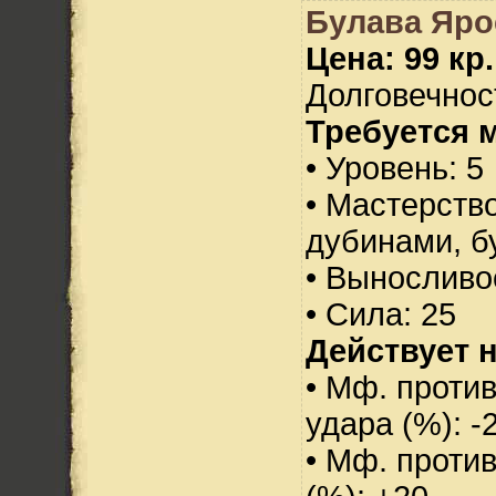
Булава Яро
Цена: 99 кр.
Долговечност
Требуется 
• Уровень: 5
• Мастерств
дубинами, б
• Выносливо
• Сила: 25
Действует н
• Мф. против
удара (%): -
• Мф. проти