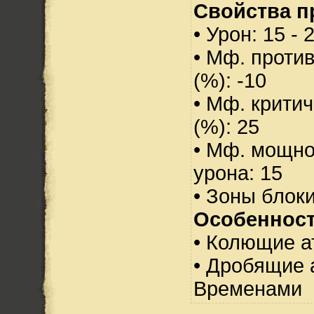
Свойства п
• Урон: 15 - 
• Мф. проти
(%): -10
• Мф. критич
(%): 25
• Мф. мощно
урона: 15
• Зоны блок
Особенност
• Колющие а
• Дробящие 
Временами