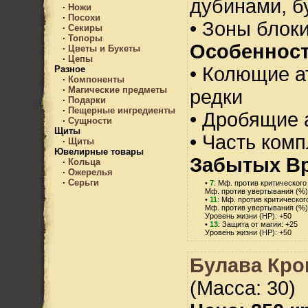
дубинами, б
·
Ножи
·
Посохи
• Зоны блок
·
Секиры
·
Топоры
Особенност
·
Цветы и Букеты
·
Цепы
• Колющие а
Разное
·
Компоненты
·
Магические предметы
редки
·
Подарки
·
Пещерные ингредиенты
• Дробящие 
·
Сущности
Щиты
• Часть ком
·
Щиты
Ювелирные товары
Забытых В
·
Кольца
·
Ожерелья
·
Серьги
•
7
: Мф. против критического
Мф. против увертывания (%)
•
11
: Мф. против критическог
Мф. против увертывания (%)
Уровень жизни (HP): +50
•
13
: Защита от магии: +25
Уровень жизни (HP): +50
Булава Кро
(Масса: 30)