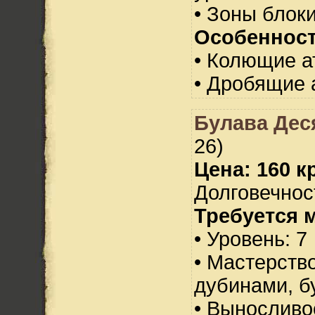
• Зоны блок
Особенност
• Колющие а
• Дробящие 
Булава Дес
26)
Цена: 160 кр
Долговечност
Требуется 
• Уровень: 7
• Мастерств
дубинами, б
• Выносливо