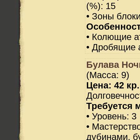
(%): 15
• Зоны блок
Особенност
• Колющие а
• Дробящие 
Булава Ноч
(Масса: 9)
Цена: 42 кр.
Долговечност
Требуется 
• Уровень: 3
• Мастерств
дубинами, б