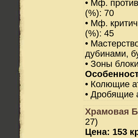
• Мф. проти
(%): 70
• Мф. критич
(%): 45
• Мастерств
дубинами, б
• Зоны блок
Особенност
• Колющие а
• Дробящие 
Храмовая Б
27)
Цена: 153 кр