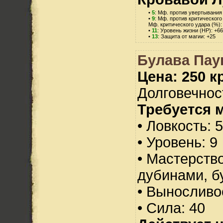
•
5
: Мф. против увертывания 
•
9
: Мф. против критического
Мф. критического удара (%):
•
11
: Уровень жизни (HP): +66
•
13
: Защита от магии: +25
Булава Пау
Цена: 250 кр
Долговечност
Требуется 
• Ловкость: 
• Уровень: 9
• Мастерств
дубинами, б
• Выносливо
• Сила: 40