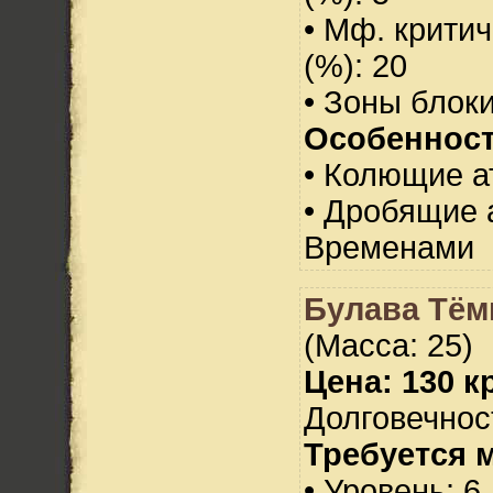
• Мф. критич
(%): 20
• Зоны блок
Особенност
• Колющие а
• Дробящие 
Временами
Булава Тё
(Масса: 25)
Цена: 130 кр
Долговечност
Требуется 
• Уровень: 6