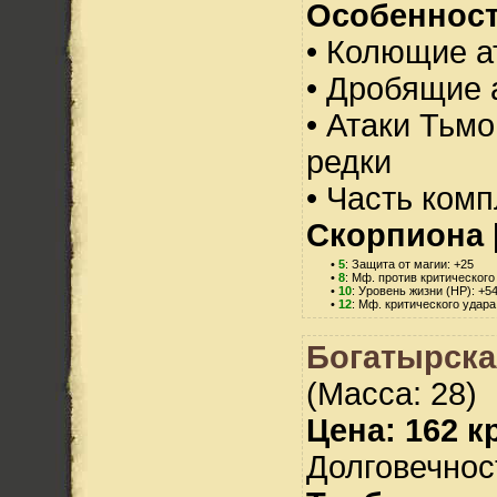
Особенност
• Колющие а
• Дробящие 
• Атаки Тьм
редки
• Часть ком
Скорпиона
•
5
: Защита от магии: +25
•
8
: Мф. против критического
•
10
: Уровень жизни (HP): +5
•
12
: Мф. критического удара
Богатырска
(Масса: 28)
Цена: 162 кр
Долговечност