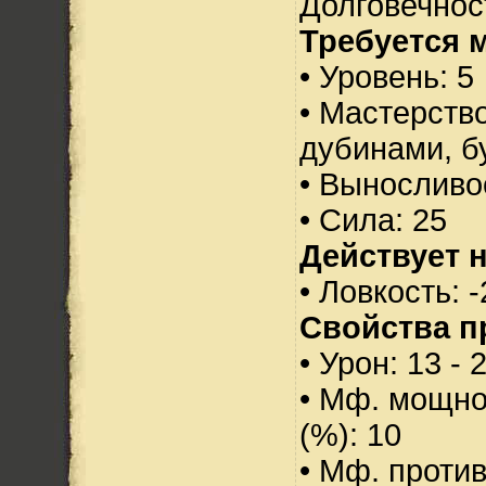
Долговечност
Требуется 
• Уровень: 5
• Мастерств
дубинами, б
• Выносливо
• Сила: 25
Действует н
• Ловкость: -
Свойства п
• Урон: 13 - 
• Мф. мощно
(%): 10
• Мф. проти