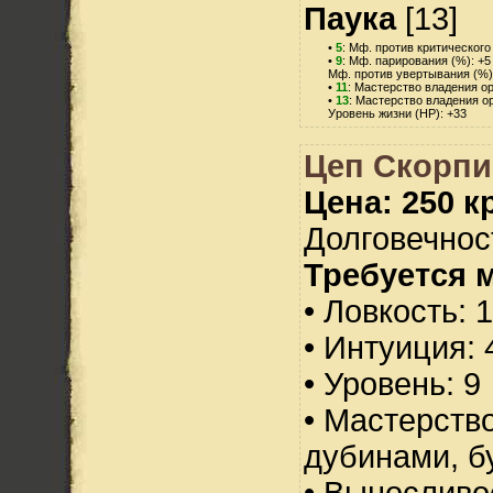
Паука
[13]
•
5
: Мф. против критического
•
9
: Мф. парирования (%): +5
Мф. против увертывания (%)
•
11
: Мастерство владения о
•
13
: Мастерство владения о
Уровень жизни (HP): +33
Цеп Скорпи
Цена: 250 кр
Долговечност
Требуется 
• Ловкость: 
• Интуиция: 
• Уровень: 9
• Мастерств
дубинами, б
• Выносливо