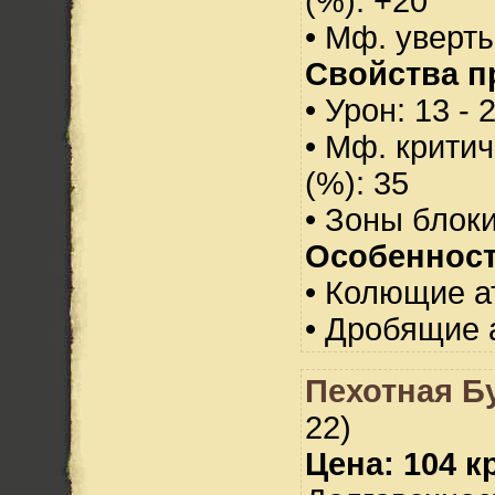
(%): +20
• Мф. уверты
Свойства п
• Урон: 13 - 
• Мф. критич
(%): 35
• Зоны блок
Особенност
• Колющие а
• Дробящие 
Пехотная Б
22)
Цена: 104 кр