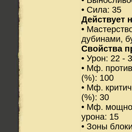
• Сила: 35
Действует н
• Мастерств
дубинами, б
Свойства п
• Урон: 22 - 
• Мф. проти
(%): 100
• Мф. критич
(%): 30
• Мф. мощно
урона: 15
• Зоны блок