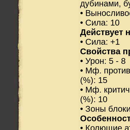
дубинами, б
• Выносливо
• Сила: 10
Действует н
• Сила: +1
Свойства п
• Урон: 5 - 8
• Мф. проти
(%): 15
• Мф. критич
(%): 10
• Зоны блок
Особенност
• Колющие а