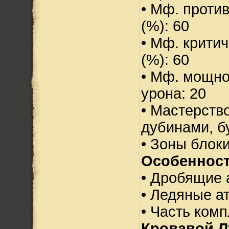
• Мф. проти
(%): 60
• Мф. критич
(%): 60
• Мф. мощно
урона: 20
• Мастерств
дубинами, б
• Зоны блок
Особенност
• Дробящие 
• Ледяные ат
• Часть ком
Кровавой 