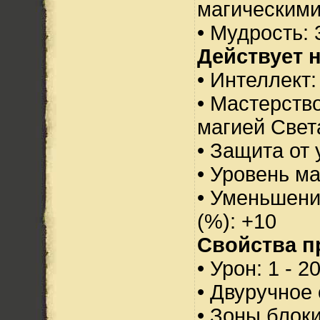
магическими
• Мудрость: 
Действует н
• Интеллект:
• Мастерств
магией Свет
• Защита от 
• Уровень м
• Уменьшени
(%): +10
Свойства п
• Урон: 1 - 2
• Двуручное
• Зоны блок