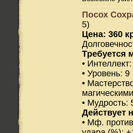
Посох Сохр
5)
Цена: 360 кр
Долговечност
Требуется 
• Интеллект:
• Уровень: 9
• Мастерств
магическими
• Мудрость: 
Действует н
• Мф. против
удара (%): +