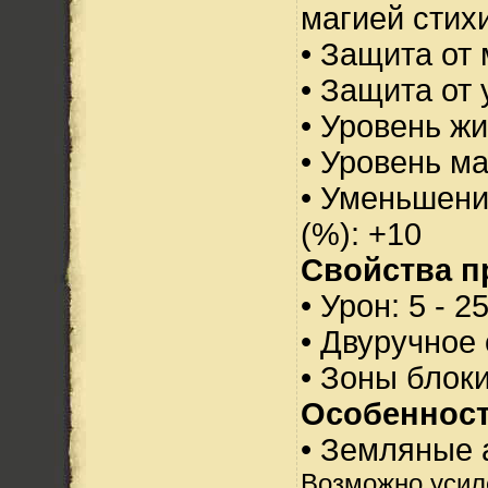
магией стихи
• Защита от 
• Защита от 
• Уровень жи
• Уровень м
• Уменьшени
(%): +10
Свойства п
• Урон: 5 - 2
• Двуручное
• Зоны блок
Особенност
• Земляные 
Возможно усил