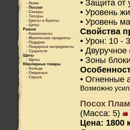
• Защита от 
·
Ножи
·
Посохи
• Уровень жи
·
Секиры
·
Топоры
• Уровень м
·
Цветы и Букеты
·
Цепы
Свойства п
Разное
·
Компоненты
·
Магические предметы
• Урон: 10 - 
·
Подарки
·
Пещерные ингредиенты
• Двуручное
·
Сущности
Щиты
• Зоны блок
·
Щиты
Ювелирные товары
Особенност
·
Кольца
·
Ожерелья
• Огненные а
·
Серьги
Возможно усил
Посох Плам
(Масса: 5)
Цена: 1800 