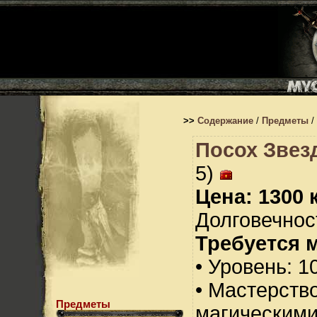
>>
Содержание
/
Предметы
/
Посох Звезд
5)
Цена: 1300 
Долговечност
Требуется 
• Уровень: 1
• Мастерств
Предметы
магическими