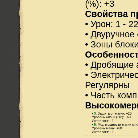
(%): +3
Свойства п
• Урон: 1 - 2
• Двуручное
• Зоны блок
Особенност
• Дробящие 
• Электричес
Регулярны
• Часть ком
Высокомер
•
3
: Защита от магии: +20
Уровень жизни (HP): +60
Интеллект: +1
•
5
: Мф. мощности магии сти
Уровень маны: +60
Интеллект: +1