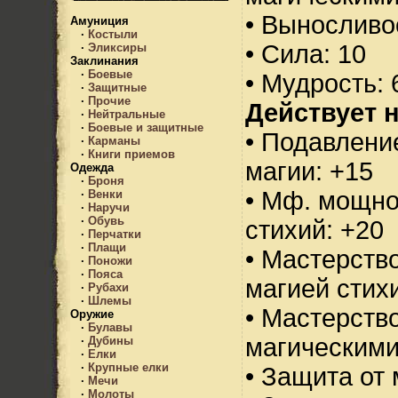
• Выносливо
Амуниция
·
Костыли
• Сила: 10
·
Эликсиры
Заклинания
·
Боевые
• Мудрость: 
·
Защитные
·
Прочие
Действует н
·
Нейтральные
·
Боевые и защитные
• Подавлени
·
Карманы
·
Книги приемов
магии: +15
Одежда
·
Броня
• Мф. мощно
·
Венки
·
Наручи
·
Обувь
стихий: +20
·
Перчатки
·
Плащи
• Мастерств
·
Поножи
·
Пояса
магией стихи
·
Рубахи
·
Шлемы
• Мастерств
Оружие
·
Булавы
магическими
·
Дубины
·
Елки
·
Крупные елки
• Защита от 
·
Мечи
·
Молоты