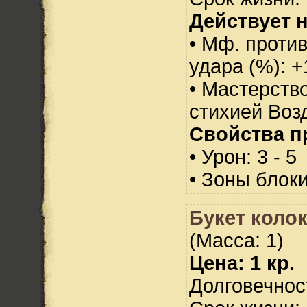
Действует н
• Мф. против
удара (%): +
• Мастерств
стихией Воз
Свойства п
• Урон: 3 - 5
• Зоны блок
Букет коло
(Масса: 1)
Цена: 1 кр.
Долговечност