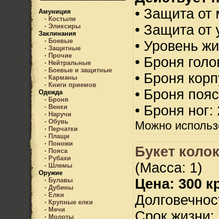
• Защита от 
Амуниция
·
Костыли
• Защита от 
·
Эликсиры
Заклинания
·
Боевые
• Уровень жи
·
Защитные
·
Прочие
• Броня голо
·
Нейтральные
·
Боевые и защитные
• Броня корп
·
Карманы
·
Книги приемов
• Броня пояс
Одежда
·
Броня
• Броня ног:
·
Венки
·
Наручи
·
Обувь
Можно использ
·
Перчатки
·
Плащи
·
Поножи
Букет коло
·
Пояса
·
Рубахи
(Масса: 1)
·
Шлемы
Оружие
Цена: 300 кр
·
Булавы
·
Дубины
·
Елки
Долговечност
·
Крупные елки
·
Мечи
Срок жизни: 
·
Молоты