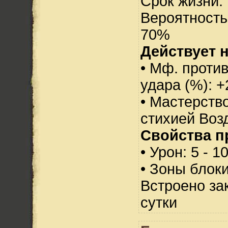
Срок жизни: 
Вероятность
70%
Действует н
• Мф. против
удара (%): +
• Мастерств
стихией Воз
Свойства п
• Урон: 5 - 1
• Зоны блок
Встроено за
сутки