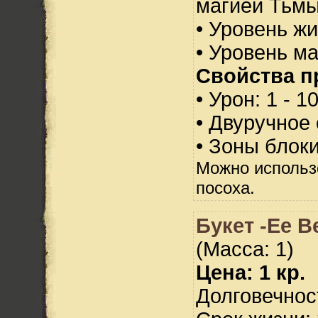
магией Тьмы
• Уровень жи
• Уровень м
Свойства п
• Урон: 1 - 1
• Двуручное
• Зоны блок
Можно использ
посоха.
Букет -Ее В
(Масса: 1)
Цена: 1 кр.
Долговечност