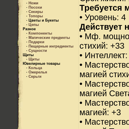
·
Ножи
Требуется 
·
Посохи
·
Секиры
• Уровень: 4
·
Топоры
·
Цветы и Букеты
Действует н
·
Цепы
Разное
·
Компоненты
• Мф. мощно
·
Магические предметы
·
Подарки
стихий: +33
·
Пещерные ингредиенты
·
Сущности
• Интеллект:
Щиты
·
Щиты
• Мастерств
Ювелирные товары
·
Кольца
магией стихи
·
Ожерелья
·
Серьги
• Мастерств
магией Свет
• Мастерств
магией: +3
• Мастерств