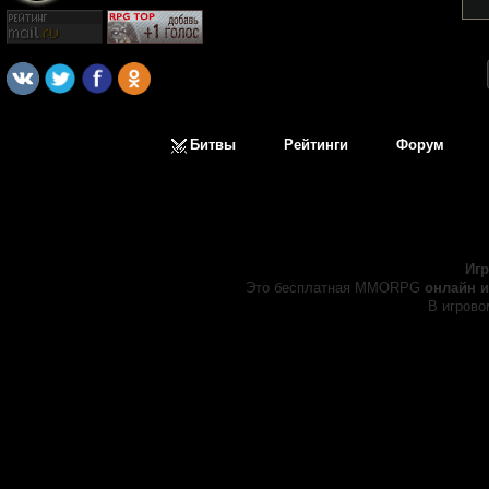
Битвы
Рейтинги
Форум
Иг
Это бесплатная MMORPG
онлайн и
В игрово