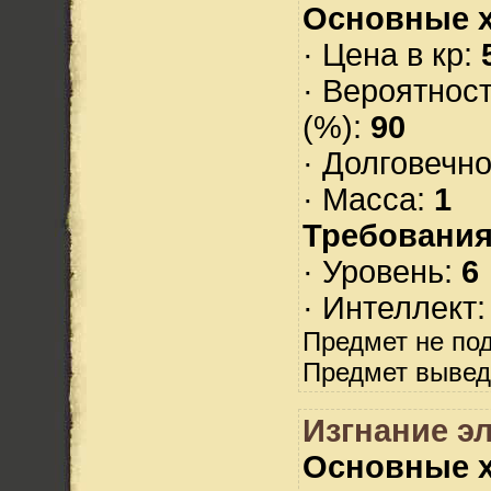
Основные х
· Цена в кр:
· Вероятнос
(%):
90
· Долговечн
· Масса:
1
Требования
· Уровень:
6
· Интеллект
Предмет не по
Предмет вывед
Изгнание э
Основные х