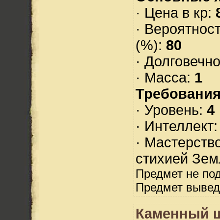
· Цена в кр:
· Вероятнос
(%):
80
· Долговечн
· Масса:
1
Требования
· Уровень:
4
· Интеллект
· Мастерств
стихией Зем
Предмет не по
Предмет вывед
Каменный 