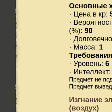
Основные х
· Цена в кр:
· Вероятнос
(%):
90
· Долговечн
· Масса:
1
Требования
· Уровень:
6
· Интеллект
Предмет не по
Предмет вывед
Изгнание э
(воздух)