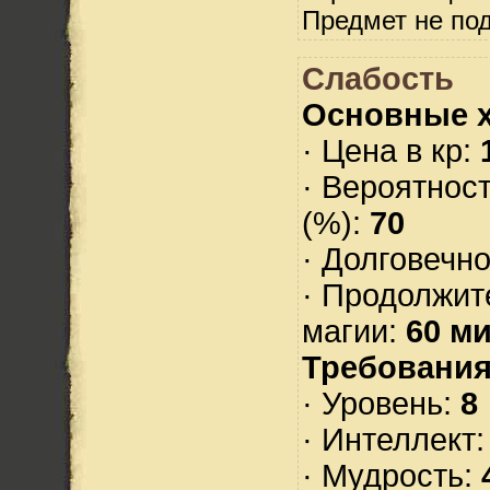
Предмет не по
Слабость
Основные х
· Цена в кр:
· Вероятнос
(%):
70
· Долговечн
· Продолжит
магии:
60 ми
Требования
· Уровень:
8
· Интеллект
· Мудрость: