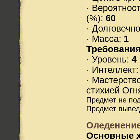
· Вероятнос
(%):
60
· Долговечн
· Масса:
1
Требования
· Уровень:
4
· Интеллект
· Мастерств
стихией Огн
Предмет не по
Предмет вывед
Оледенени
Основные х