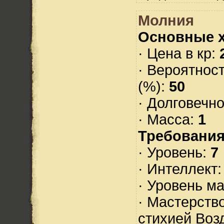
Молния
Основные х
· Цена в кр:
· Вероятнос
(%):
50
· Долговечн
· Масса:
1
Требования
· Уровень:
7
· Интеллект
· Уровень м
· Мастерств
стихией Воз