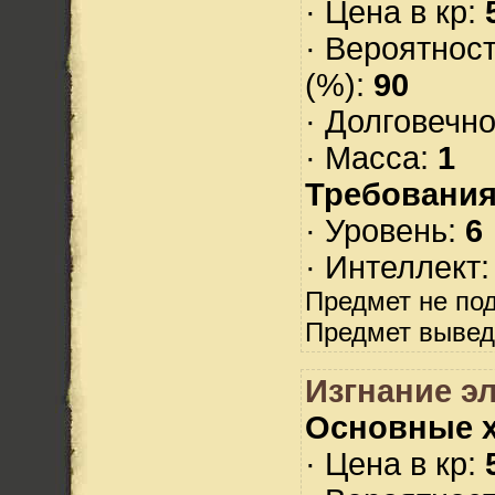
· Цена в кр:
· Вероятнос
(%):
90
· Долговечн
· Масса:
1
Требования
· Уровень:
6
· Интеллект
Предмет не по
Предмет вывед
Изгнание э
Основные х
· Цена в кр: