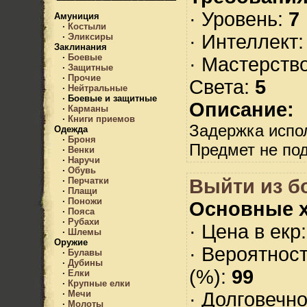
· Уровень:
7
Амуниция
·
Костыли
· Интеллект
·
Эликсиры
Заклинания
·
Боевые
· Мастерств
·
Защитные
·
Прочие
Света:
5
·
Нейтральные
·
Боевые и защитные
Описание:
·
Карманы
·
Книги приемов
Задержка испол
Одежда
·
Броня
Предмет не по
·
Венки
·
Наручи
·
Обувь
Выйти из б
·
Перчатки
·
Плащи
·
Поножи
Основные х
·
Пояса
·
Рубахи
· Цена в екр
·
Шлемы
Оружие
· Вероятнос
·
Булавы
·
Дубины
(%):
99
·
Елки
·
Крупные елки
· Долговечн
·
Мечи
·
Молоты