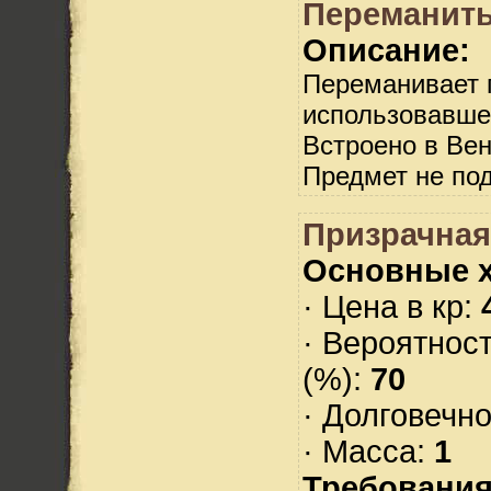
Переманит
Описание:
Переманивает 
использовавше
Встроено в Вен
Предмет не по
Призрачная
Основные х
· Цена в кр:
· Вероятнос
(%):
70
· Долговечн
· Масса:
1
Требования