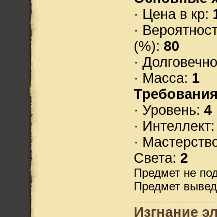
· Цена в кр:
· Вероятнос
(%):
80
· Долговечн
· Масса:
1
Требования
· Уровень:
4
· Интеллект
· Мастерств
Света:
2
Предмет не по
Предмет вывед
Изгнание э