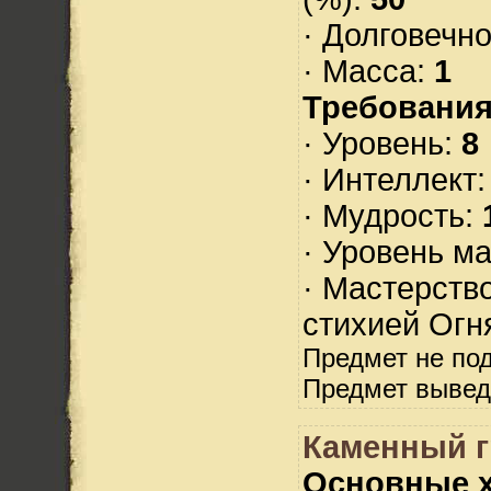
· Долговечн
· Масса:
1
Требования
· Уровень:
8
· Интеллект
· Мудрость:
· Уровень м
· Мастерств
стихией Огн
Предмет не по
Предмет вывед
Каменный г
Основные х