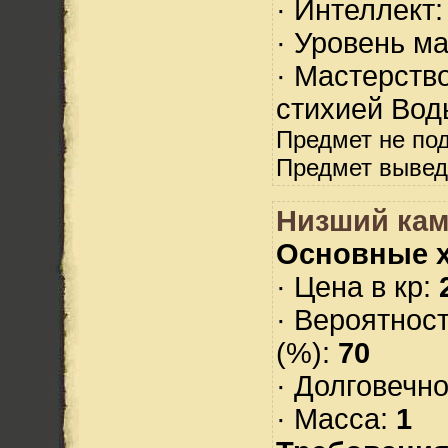
· Интеллект
· Уровень м
· Мастерств
стихией Вод
Предмет не по
Предмет вывед
Низший ка
Основные х
· Цена в кр:
· Вероятнос
(%):
70
· Долговечн
· Масса:
1