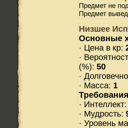
Предмет не по
Предмет вывед
Низшее Исп
Основные х
· Цена в кр:
· Вероятнос
(%):
50
· Долговечн
· Масса:
1
Требования
· Интеллект
· Мудрость:
· Уровень м