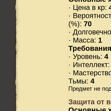
· Цена в кр:
· Вероятнос
(%):
70
· Долговечн
· Масса:
1
Требования
· Уровень:
4
· Интеллект
· Мастерств
Тьмы:
4
Предмет не по
Защита от 
Основные х