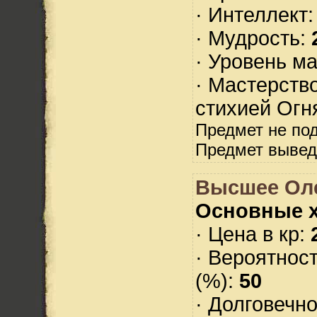
· Интеллект
· Мудрость:
· Уровень м
· Мастерств
стихией Огн
Предмет не по
Предмет вывед
Высшее Ол
Основные х
· Цена в кр:
· Вероятнос
(%):
50
· Долговечн