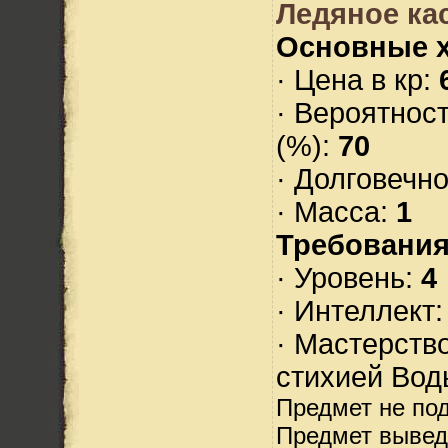
Ледяное ка
Основные х
· Цена в кр:
· Вероятнос
(%):
70
· Долговечн
· Масса:
1
Требования
· Уровень:
4
· Интеллект
· Мастерств
стихией Вод
Предмет не по
Предмет вывед