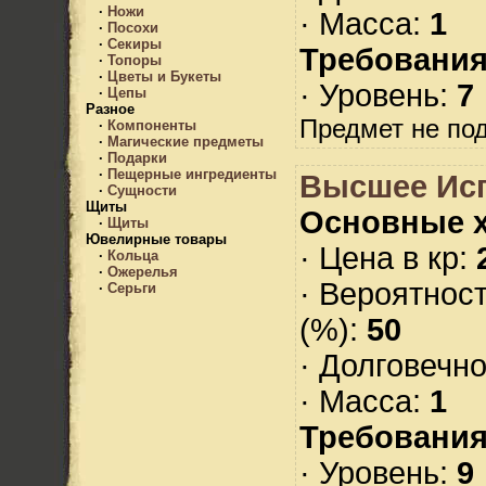
·
Ножи
· Масса:
1
·
Посохи
·
Секиры
Требования
·
Топоры
·
Цветы и Букеты
· Уровень:
7
·
Цепы
Разное
Предмет не по
·
Компоненты
·
Магические предметы
·
Подарки
·
Пещерные ингредиенты
Высшее Ис
·
Сущности
Щиты
Основные х
·
Щиты
Ювелирные товары
· Цена в кр:
·
Кольца
·
Ожерелья
· Вероятнос
·
Серьги
(%):
50
· Долговечн
· Масса:
1
Требования
· Уровень:
9