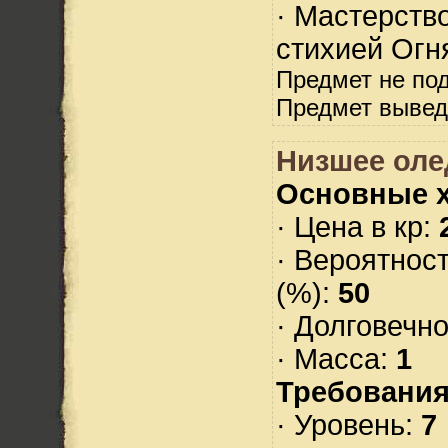
· Мастерств
стихией Огн
Предмет не по
Предмет вывед
Низшее оле
Основные х
· Цена в кр:
· Вероятнос
(%):
50
· Долговечн
· Масса:
1
Требования
· Уровень:
7