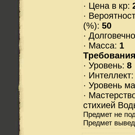
· Цена в кр:
· Вероятнос
(%):
50
· Долговечн
· Масса:
1
Требования
· Уровень:
8
· Интеллект
· Уровень м
· Мастерств
стихией Вод
Предмет не по
Предмет вывед