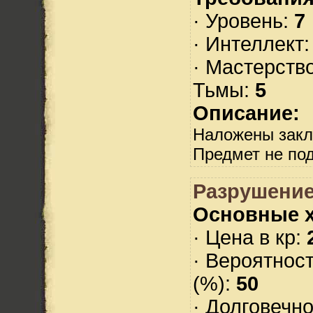
· Уровень:
7
· Интеллект
· Мастерств
Тьмы:
5
Описание:
Наложены закл
Предмет не по
Разрушени
Основные х
· Цена в кр:
· Вероятнос
(%):
50
· Долговечн