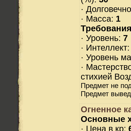
· Долговечн
· Масса:
1
Требования
· Уровень:
7
· Интеллект
· Уровень м
· Мастерств
стихией Воз
Предмет не по
Предмет вывед
Огненное к
Основные х
· Цена в кр: