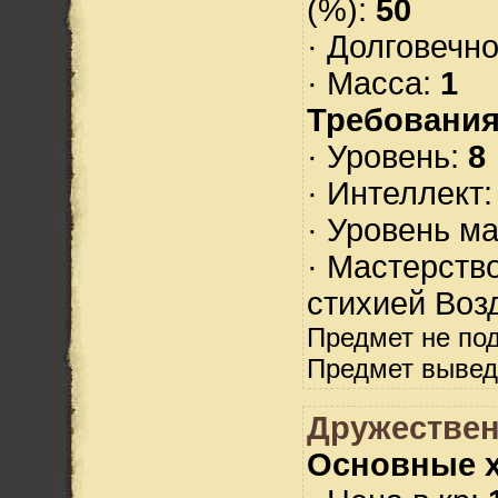
(%):
50
· Долговечн
· Масса:
1
Требования
· Уровень:
8
· Интеллект
· Уровень м
· Мастерств
стихией Воз
Предмет не по
Предмет вывед
Дружествен
Основные х