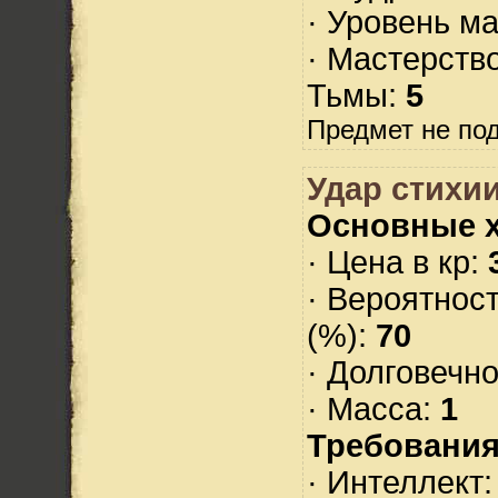
· Уровень м
· Мастерств
Тьмы:
5
Предмет не по
Удар стихи
Основные х
· Цена в кр:
· Вероятнос
(%):
70
· Долговечн
· Масса:
1
Требования
· Интеллект