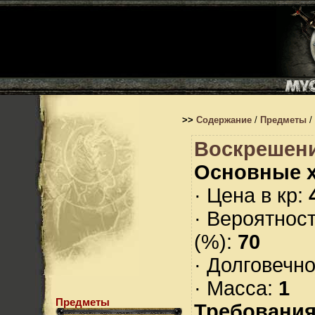
>>
Содержание
/
Предметы
/
Воскрешен
Основные х
· Цена в кр:
· Вероятнос
(%):
70
· Долговечн
· Масса:
1
Предметы
Требования