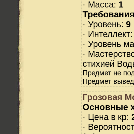
· Масса:
1
Требования
· Уровень:
9
· Интеллект
· Уровень м
· Мастерств
стихией Вод
Предмет не по
Предмет вывед
Грозовая М
Основные х
· Цена в кр:
· Вероятнос