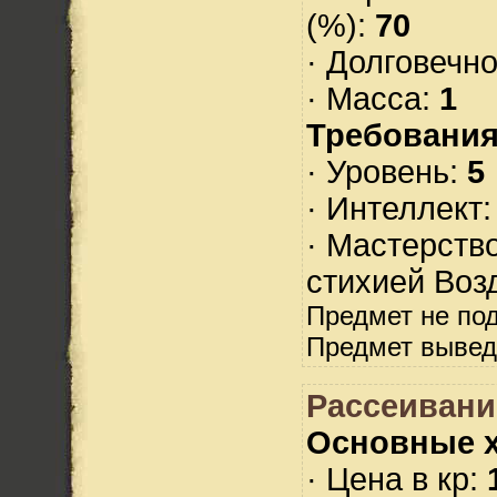
(%):
70
· Долговечн
· Масса:
1
Требования
· Уровень:
5
· Интеллект
· Мастерств
стихией Воз
Предмет не по
Предмет вывед
Рассеивани
Основные х
· Цена в кр: