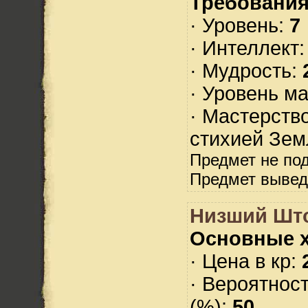
Требования
· Уровень:
7
· Интеллект
· Мудрость:
· Уровень м
· Мастерств
стихией Зем
Предмет не по
Предмет вывед
Низший Шт
Основные х
· Цена в кр:
· Вероятнос
(%):
50