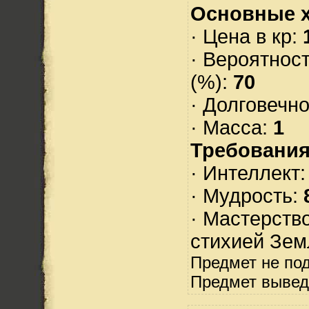
Основные х
· Цена в кр:
· Вероятнос
(%):
70
· Долговечн
· Масса:
1
Требования
· Интеллект
· Мудрость:
· Мастерств
стихией Зем
Предмет не по
Предмет вывед