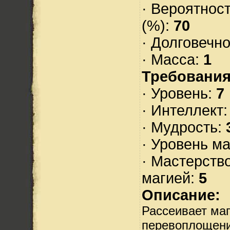
· Вероятнос
(%):
70
· Долговечн
· Масса:
1
Требования
· Уровень:
7
· Интеллект
· Мудрость:
· Уровень м
· Мастерств
магией:
5
Описание:
Рассеивает ма
перевоплощен