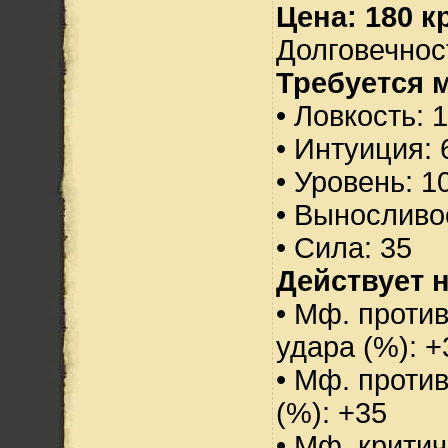
Цена: 180 кр
Долговечност
Требуется 
• Ловкость: 
• Интуиция: 
• Уровень: 1
• Выносливо
• Сила: 35
Действует н
• Мф. против
удара (%): +
• Мф. проти
(%): +35
• Мф. критич