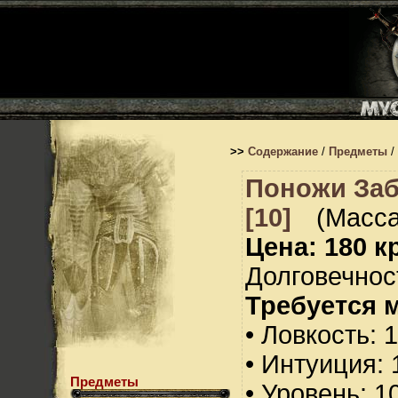
>>
Содержание
/
Предметы
/
Поножи За
[10]
(Масса
Цена: 180 кр
Долговечност
Требуется 
• Ловкость: 
• Интуиция: 
Предметы
• Уровень: 1