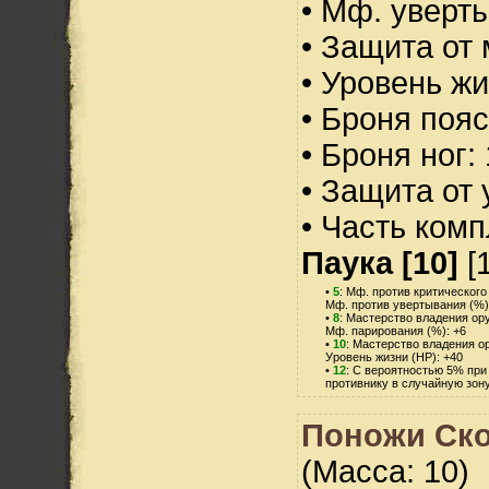
• Мф. уверт
• Защита от 
• Уровень жи
• Броня пояс
• Броня ног:
• Защита от 
• Часть ком
Паука [10]
[1
•
5
: Мф. против критического
Мф. против увертывания (%)
•
8
: Мастерство владения ор
Мф. парирования (%): +6
•
10
: Мастерство владения о
Уровень жизни (HP): +40
•
12
: С вероятностью 5% при
противнику в случайную зону
Поножи Ско
(Масса: 10)