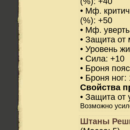
(%): +40
• Мф. критич
(%): +50
• Мф. уверт
• Защита от 
• Уровень жи
• Сила: +10
• Броня пояс
• Броня ног:
Свойства п
• Защита от 
Возможно усил
Штаны Реши