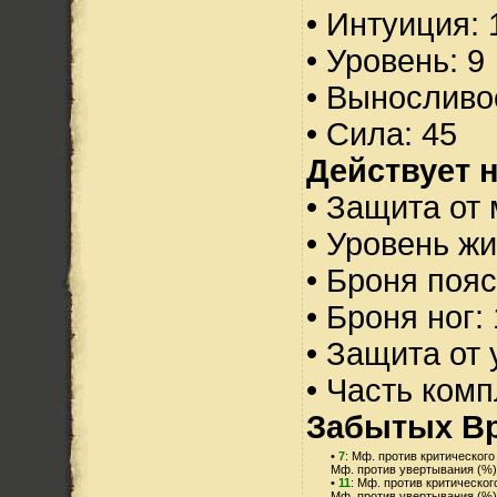
• Интуиция: 
• Уровень: 9
• Выносливо
• Сила: 45
Действует н
• Защита от 
• Уровень жи
• Броня пояс
• Броня ног:
• Защита от 
• Часть ком
Забытых В
•
7
: Мф. против критического
Мф. против увертывания (%)
•
11
: Мф. против критическог
Мф. против увертывания (%)