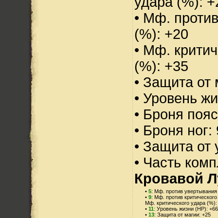
удара (%): +
• Мф. проти
(%): +20
• Мф. критич
(%): +35
• Защита от 
• Уровень жи
• Броня пояс
• Броня ног:
• Защита от 
• Часть ком
Кровавой 
•
5
: Мф. против увертывания 
•
9
: Мф. против критического
Мф. критического удара (%):
•
11
: Уровень жизни (HP): +66
•
13
: Защита от магии: +25