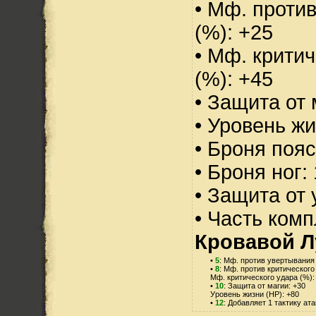
• Мф. проти
(%): +25
• Мф. критич
(%): +45
• Защита от 
• Уровень жи
• Броня пояс
• Броня ног:
• Защита от 
• Часть ком
Кровавой Л
•
5
: Мф. против увертывания 
•
8
: Мф. против критического
Мф. критического удара (%):
•
10
: Защита от магии: +30
Уровень жизни (HP): +80
•
12
: Добавляет 1 тактику ат