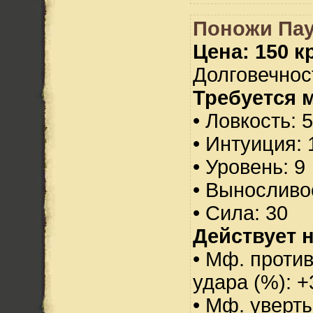
Поножи Пау
Цена: 150 кр
Долговечност
Требуется 
• Ловкость: 
• Интуиция: 
• Уровень: 9
• Выносливо
• Сила: 30
Действует н
• Мф. против
удара (%): +
• Мф. уверт