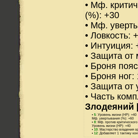
• Мф. критич
(%): +30
• Мф. уверт
• Ловкость: 
• Интуиция: 
• Защита от 
• Броня пояс
• Броня ног:
• Защита от 
• Часть ком
Злодеяний 
•
5
: Уровень жизни (HP): +40
Мф. увертывания (%): +60
•
8
: Мф. против критического
Уровень жизни (HP): +40
•
10
: Мастерство владения о
•
12
: Добавляет 1 тактику ко