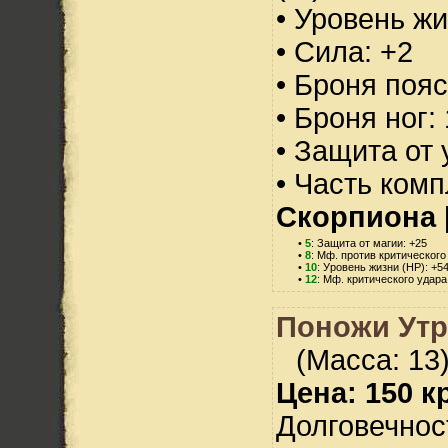
• Уровень жи
• Сила: +2
• Броня пояс
• Броня ног:
• Защита от 
• Часть ком
Скорпиона
•
5
: Защита от магии: +25
•
8
: Мф. против критического
•
10
: Уровень жизни (HP): +5
•
12
: Мф. критического удара
Поножи Утр
(Масса: 13
Цена: 150 кр
Долговечност