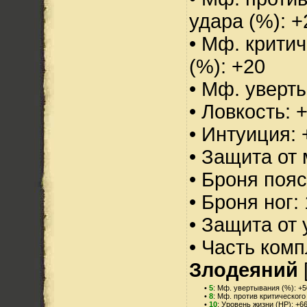
удара (%): +
• Мф. критич
(%): +20
• Мф. уверт
• Ловкость: 
• Интуиция: 
• Защита от 
• Броня пояс
• Броня ног:
• Защита от 
• Часть ком
Злодеяний
•
5
: Мф. увертывания (%): +5
•
8
: Мф. против критического
•
10
: Уровень жизни (HP): +6