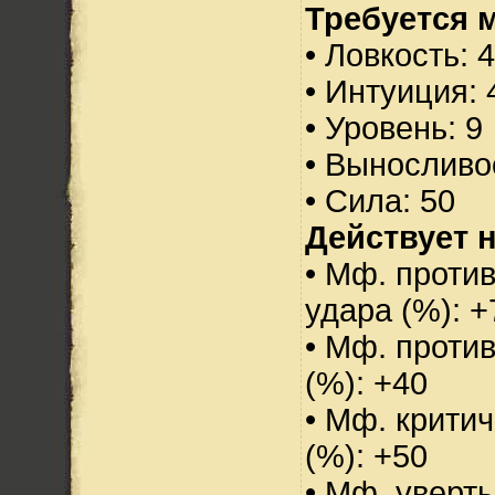
Требуется 
• Ловкость: 
• Интуиция: 
• Уровень: 9
• Выносливо
• Сила: 50
Действует н
• Мф. против
удара (%): +
• Мф. проти
(%): +40
• Мф. критич
(%): +50
• Мф. уверт