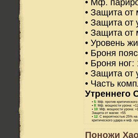
• Мф. парир
• Защита от 
• Защита от 
• Защита от 
• Уровень жи
• Броня пояс
• Броня ног:
• Защита от 
• Часть ком
Утреннего С
•
5
: Мф. против критического
•
8
: Мф. мощности урона: +1
•
10
: Мф. мощности урона: +
Защита от магии: +55
•
12
: С вероятностью 25% на
критического удара и мф. пр
Поножи Хао