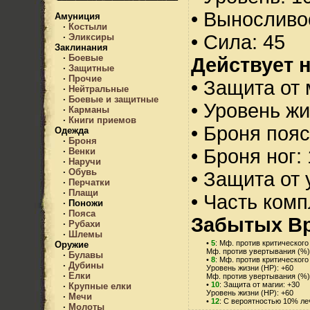
• Выносливо
Амуниция
·
Костыли
• Сила: 45
·
Эликсиры
Заклинания
·
Боевые
Действует н
·
Защитные
·
Прочие
• Защита от 
·
Нейтральные
·
Боевые и защитные
• Уровень жи
·
Карманы
·
Книги приемов
• Броня пояс
Одежда
·
Броня
• Броня ног:
·
Венки
·
Наручи
·
Обувь
• Защита от 
·
Перчатки
·
Плащи
• Часть ком
·
Поножи
·
Пояса
Забытых Вр
·
Рубахи
·
Шлемы
•
5
: Мф. против критического
Оружие
Мф. против увертывания (%)
·
Булавы
•
8
: Мф. против критического
·
Дубины
Уровень жизни (HP): +60
·
Елки
Мф. против увертывания (%)
•
10
: Защита от магии: +30
·
Крупные елки
Уровень жизни (HP): +60
·
Мечи
•
12
: С вероятностью 10% л
·
Молоты