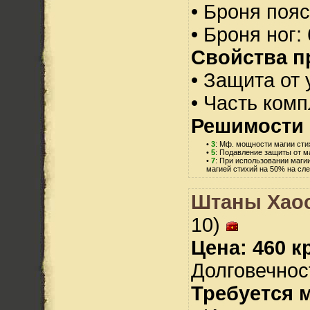
• Броня пояс
• Броня ног:
Свойства п
• Защита от 
• Часть ком
Решимости 
•
3
: Мф. мощности магии сти
•
5
: Подавление защиты от ма
•
7
: При использовании маги
магией стихий на 50% на сл
Штаны Хаос
10)
Цена: 460 кр
Долговечност
Требуется 