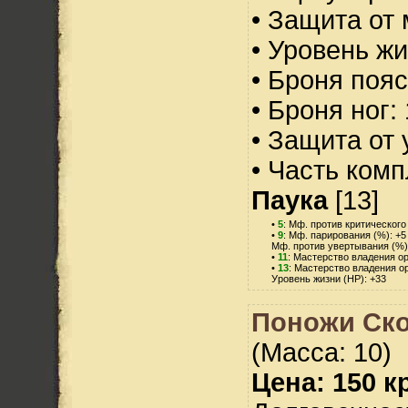
• Защита от 
• Уровень жи
• Броня пояс
• Броня ног:
• Защита от 
• Часть ком
Паука
[13]
•
5
: Мф. против критического
•
9
: Мф. парирования (%): +5
Мф. против увертывания (%)
•
11
: Мастерство владения о
•
13
: Мастерство владения о
Уровень жизни (HP): +33
Поножи Ск
(Масса: 10)
Цена: 150 кр