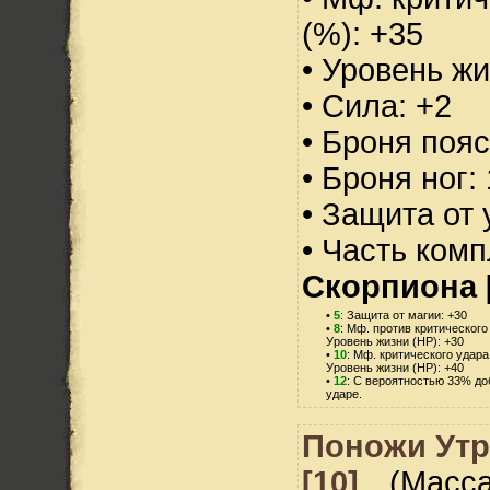
(%): +35
• Уровень жи
• Сила: +2
• Броня пояс
• Броня ног:
• Защита от 
• Часть ком
Скорпиона 
•
5
: Защита от магии: +30
•
8
: Мф. против критического
Уровень жизни (HP): +30
•
10
: Мф. критического удара
Уровень жизни (HP): +40
•
12
: С вероятностью 33% до
ударе.
Поножи Утр
[10]
(Масса