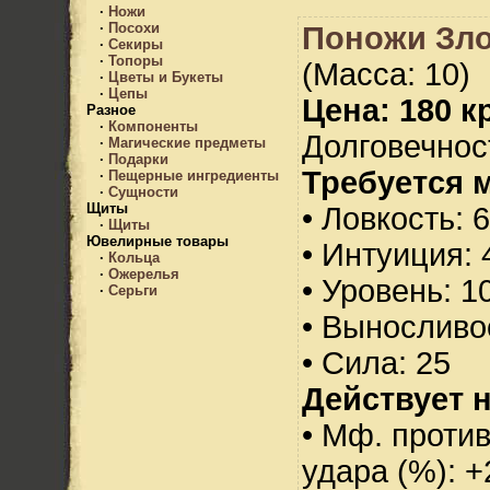
·
Ножи
·
Посохи
Поножи Зло
·
Секиры
·
Топоры
(Масса: 10)
·
Цветы и Букеты
·
Цепы
Цена: 180 кр
Разное
·
Компоненты
Долговечност
·
Магические предметы
·
Подарки
Требуется 
·
Пещерные ингредиенты
·
Сущности
Щиты
• Ловкость: 
·
Щиты
Ювелирные товары
• Интуиция: 
·
Кольца
·
Ожерелья
• Уровень: 1
·
Серьги
• Выносливо
• Сила: 25
Действует н
• Мф. против
удара (%): +