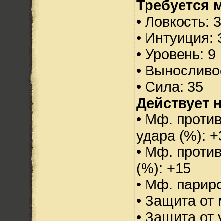
Требуется 
• Ловкость: 
• Интуиция: 
• Уровень: 9
• Выносливо
• Сила: 35
Действует н
• Мф. против
удара (%): +
• Мф. проти
(%): +15
• Мф. парир
• Защита от 
• Защита от 