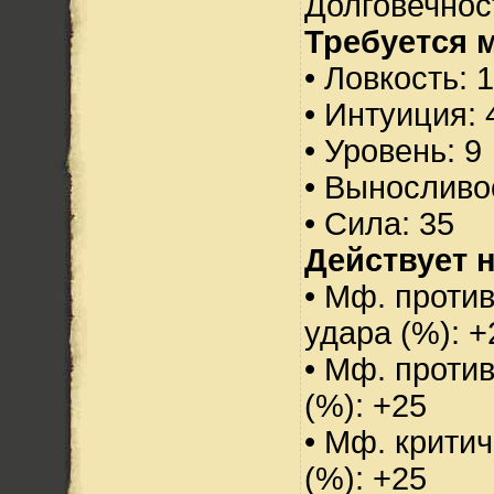
Долговечност
Требуется 
• Ловкость: 
• Интуиция: 
• Уровень: 9
• Выносливо
• Сила: 35
Действует н
• Мф. против
удара (%): +
• Мф. проти
(%): +25
• Мф. критич
(%): +25