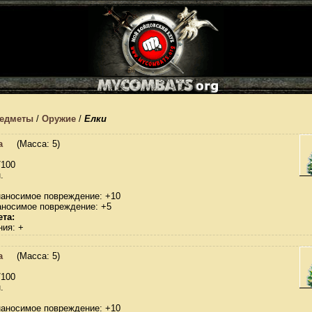
едметы
/
Оружие
/
Елки
а
(Масса: 5)
/100
.
наносимое повреждение: +10
аносимое повреждение: +5
та:
ния: +
а
(Масса: 5)
/100
.
наносимое повреждение: +10