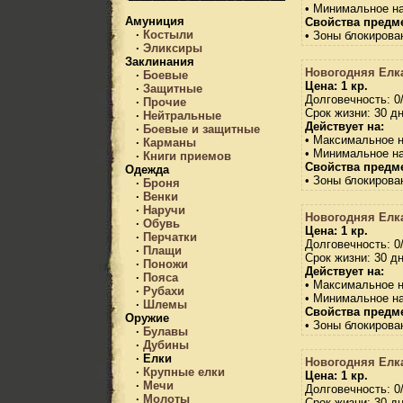
• Минимальное н
Амуниция
Свойства предме
·
Костыли
• Зоны блокирова
·
Эликсиры
Заклинания
Новогодняя Елк
·
Боевые
Цена: 1 кр.
·
Защитные
Долговечность: 0
·
Прочие
Срок жизни: 30 дн
·
Нейтральные
Действует на:
·
Боевые и защитные
• Максимальное 
·
Карманы
• Минимальное н
·
Книги приемов
Свойства предме
Одежда
• Зоны блокирова
·
Броня
·
Венки
·
Наручи
Новогодняя Елк
·
Обувь
Цена: 1 кр.
·
Перчатки
Долговечность: 0
·
Плащи
Срок жизни: 30 дн
·
Поножи
Действует на:
·
Пояса
• Максимальное 
·
Рубахи
• Минимальное н
·
Шлемы
Свойства предме
Оружие
• Зоны блокирова
·
Булавы
·
Дубины
·
Елки
Новогодняя Елк
·
Крупные елки
Цена: 1 кр.
·
Мечи
Долговечность: 0
·
Молоты
Срок жизни: 30 дн