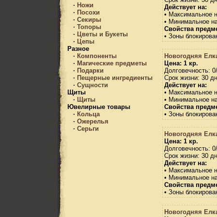
·
Ножи
Действует на:
·
Посохи
• Максимальное 
·
Секиры
• Минимальное н
·
Топоры
Свойства предме
·
Цветы и Букеты
• Зоны блокирова
·
Цепы
Разное
Новогодняя Елк
·
Компоненты
Цена: 1 кр.
·
Магические предметы
Долговечность: 0
·
Подарки
Срок жизни: 30 дн
·
Пещерные ингредиенты
Действует на:
·
Сущности
• Максимальное 
Щиты
• Минимальное н
·
Щиты
Свойства предме
Ювелирные товары
• Зоны блокирова
·
Кольца
·
Ожерелья
·
Серьги
Новогодняя Елк
Цена: 1 кр.
Долговечность: 0
Срок жизни: 30 дн
Действует на:
• Максимальное 
• Минимальное н
Свойства предме
• Зоны блокирова
Новогодняя Елк