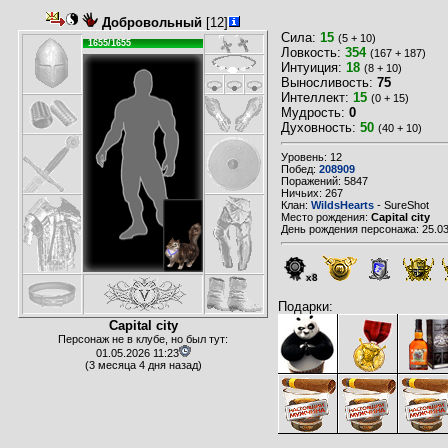
Добровольный
[12]
Сила:
15
(5 + 10)
1655/1655
Ловкость:
354
(167 + 187)
Интуиция:
18
(8 + 10)
Выносливость:
75
Интеллект:
15
(0 + 15)
Мудрость:
0
Духовность:
50
(40 + 10)
Уровень: 12
Побед:
208909
Поражений: 5847
Ничьих: 267
Клан:
WildsHearts
- SureShot
Место рождения:
Capital city
День рождения персонажа: 25.03
x8
Подарки:
Capital city
Персонаж не в клубе, но был тут:
01.05.2026 11:23
(3 месяца 4 дня назад)