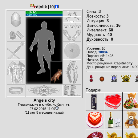
djolik
[10]
Сила:
3
126/126
450/450
Ловкость:
3
Интуиция:
3
Выносливость:
16
Интеллект:
60
Мудрость:
40
Духовность:
0
Уровень: 10
Побед:
30884
Поражений: 1423
Ничьих: 51
Место рождения:
Capital city
День рождения персонажа: 14.09
Подарки:
Angels city
Персонаж не в клубе, но был тут:
27.02.2015 11:09
(11 лет 5 месяцев назад)