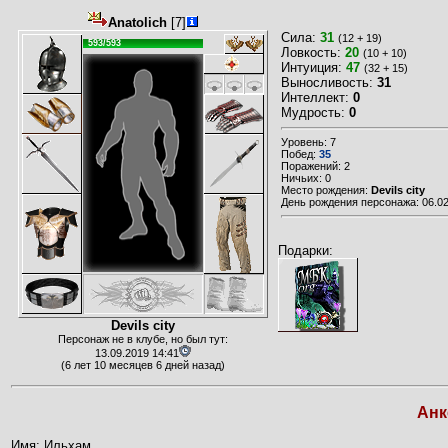
Anatolich
[7]
Сила:
31
(12 + 19)
593/593
Ловкость:
20
(10 + 10)
Интуиция:
47
(32 + 15)
Выносливость:
31
Интеллект:
0
Мудрость:
0
Уровень: 7
Побед:
35
Поражений: 2
Ничьих: 0
Место рождения:
Devils city
День рождения персонажа: 06.02
Подарки:
Devils city
Персонаж не в клубе, но был тут:
13.09.2019 14:41
(6 лет 10 месяцев 6 дней назад)
Анк
Имя: Ильхам