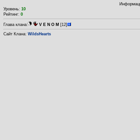
Информаци
Уровень:
10
Рейтинг:
0
Глава клана:
V E N O M
[12]
Сайт Клана:
WildsHearts