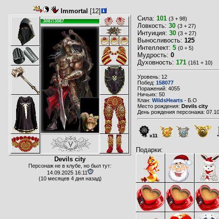
Immortal
[12]
Сила:
101
(3 + 98)
3087/3087
Ловкость:
30
(3 + 27)
Интуиция:
30
(3 + 27)
Выносливость:
125
Интеллект:
5
(0 + 5)
Мудрость:
0
Духовность:
171
(161 + 10)
Уровень: 12
Побед:
158077
Поражений: 4055
Ничьих: 50
Клан:
WildsHearts
- Б.О
Место рождения:
Devils city
День рождения персонажа: 07.10
x11
Подарки:
Devils city
Персонаж не в клубе, но был тут:
14.09.2025 16:11
(10 месяцев 4 дня назад)