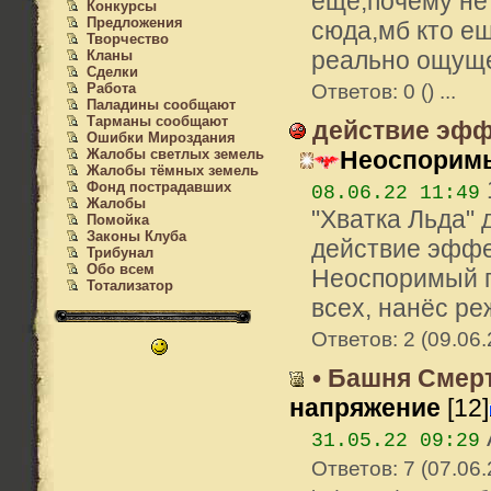
ещё,почему не
Конкурсы
Предложения
сюда,мб кто ещ
Творчество
реально ощуще
Кланы
Сделки
Работа
Ответов: 0 () ...
Паладины сообщают
Тарманы сообщают
действие эффе
Ошибки Мироздания
Жалобы светлых земель
Неоспорим
Жалобы тёмных земель
Фонд пострадавших
08.06.22 11:49
Жалобы
"Хватка Льда" 
Помойка
Законы Клуба
действие эффек
Трибунал
Обо всем
Неоспоримый п
Тотализатор
всех, нанёс реж
Ответов: 2 (09.06.
• Башня Смерти
напряжение
[12]
31.05.22 09:29
Ответов: 7 (07.06.