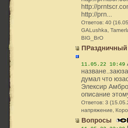
http://prntscr.c
http://prn...
Ответов: 40 (16.0
GALushka, Tamerla
BIG_BrO
ПРаздничный 
11.05.22 10:49
назване..заюз
думал что юзао
Элексир Амброз
описание этому
Ответов: 3 (15.05.
напряжение, Кор
Вопросы