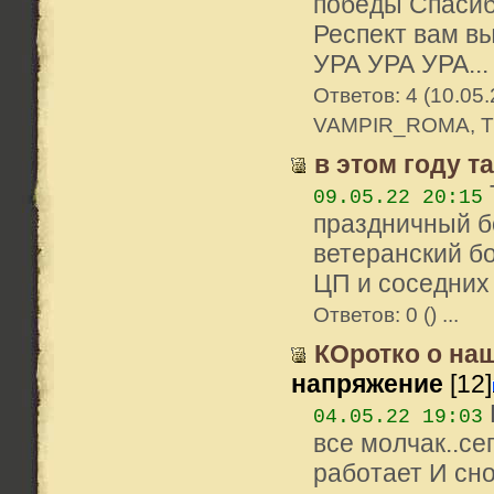
победы Спасиб
Респект вам вы
УРА УРА УРА...
Ответов: 4 (10.05.
VAMPIR_ROMA, Th
в этом году та
09.05.22 20:15
праздничный б
ветеранский бо
ЦП и соседних 
Ответов: 0 () ...
КОротко о на
напряжение
[12]
04.05.22 19:03
все молчак..се
работает И сно