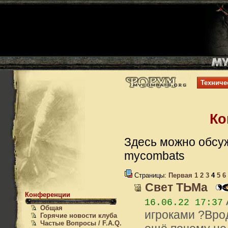
Техниче
Ко
Здесь можно обсуж
mycombats
Страницы:
Первая
1
2
3
4
5
6
Свет ТЬМа
Конференции
16.06.22 17:37
Общая
игроками ?Врод
Горячие новости клуба
Частые Вопросы / F.A.Q.