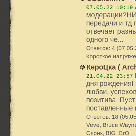
07.05.22 10:19
модерации?НИк
передачи и тд
отвечает разны
одного че...
Ответов: 4 (07.05.
Короткое напряж
КероЦка ( Arc
21.04.22 23:57
дня рождения! 
любви, успехов
позитива. Пуст
поставленные ц
Ответов: 18 (05.0
Veve, Bruce Wayne
Сярик, BIG_BrO