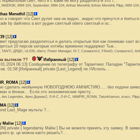
 нормальный свет, чего я с вами не могу разделить-и это т...
.., MAERSK, MIM-104, September, MIM-104, Arthas Menethil, Arthas Menethil, Plipp, MIM-1
thas Menethil
[12]
о и говорят что Свет рулит неа не видно...видно что прячутся и бояться
ade by darkness а вот рудин светлый обито светлый и ос...
39
[12]
вет предлагаю разделитсья и делать открытые боя как понемаю хаот вс
детсья 10 персов каторые хотябы временно поддержат Тьм...
.., TANTI, ДЯДО, UL039, обито, Power Manager, IS-7, Салаватег2, FReeD, Салаватег2, Art
за вытекли ??
Избранный
[12]
4.01.2024 06:13] Сообщение по телеграфу от Тарантино: Паладин "Таран
в. 01:58 [Избранный] private [Last_Legend] пе //Исполь...
IR_ROMA
[12]
аю сделать необычную НОВОГОДНЮЮ АМНИСТИЮ..... без подачи заяв
х и блоках... Если это экономические престу...
..., des Legendes, Арно Дориан2, Л-И-С, Л-И-С, VAMPIR_ROMA, Tatunkhamun, атасс, Plip
OMA
[12]
end Last_Mage мульты ?...
y Maliw
[12]
0N] private [ legendarniy Maliw ] Вы не можете принять эту заявку. В заяв
ного ip. це можна както решить?...