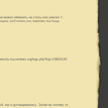
е можно обменять на статы или умелки ?...
organa, JoniTromboni_test, September, Кэр Лаэда
elscity.mycombats.org/logs.php?log=139631142
й, как и договаривались. Затем вы почему то