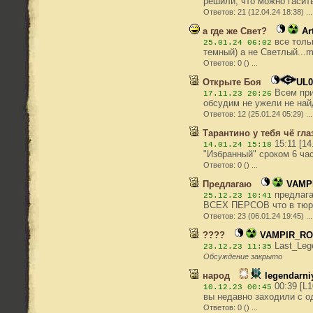
решили, что можно гасить
Ответов: 21 (12.04.24 18:38) .
а где же Свет?
Ar
все тольк
25.01.24 06:02
темный) а не Светлый...m
Ответов: 0 () ...
Открыте Боя
UL0
Всем при
17.11.23 20:26
обсудим не ужели не най
Ответов: 12 (25.01.24 05:29) .
Тарантино у тебя чё гла
15:11 [1
14.01.24 15:18
"Избранный" сроком 6 часо
Ответов: 0 () ...
Предлагаю
VAMP
предлаг
25.12.23 10:41
ВСЕХ ПЕРСОВ что в тюрма
Ответов: 23 (06.01.24 19:45) 
????
VAMPIR_R
Last_Leg
23.12.23 11:35
Обсуждение закрыто
народ
legendarni
00:39 [L1
10.12.23 00:45
вы недавно заходили с од
Ответов: 0 () ...