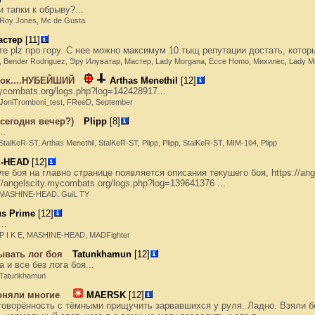
 тапки к обрыву?...
, Roy Jones, Mc de Gusta
астер
[11]
е plz про гору. С нее можно максимум 10 тыщ репутации достать, которы
..., Bender Rodriguez, Эру Илуватар, Мастер, Lady Morgana, Ecce Homo, Михилес, Lady M
рок....НУБЕЙШИЙ
Arthas Menethil
[12]
ycombats.org/logs.php?log=142428917...
., JoniTromboni_test, FReeD, September
сегодня вечер?)
Plipp
[8]
..
 StalKeR-ST, Arthas Menethil, StalKeR-ST, Plipp, Plipp, StalKeR-ST, MIM-104, Plipp
-HEAD
[12]
е боя на главно странице появляется описания текушего боя, https://ang
/angelscity.mycombats.org/logs.php?log=139641376 ...
.., MASHINE-HEAD, GuiL TY
s Prime
[12]
..
., P I K E, MASHINE-HEAD, MADFighter
ывать лог боя
Tatunkhamun
[12]
 и все без лога боя...
, Tatunkhamun
оняли многие
MAERSK
[12]
оворённость с тёмными прищучить зарвавшихся у руля. Ладно. Взяли бо