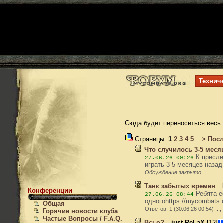
Технич
Сюда будет переноситься весь
Страницы:
1
2
3
4
5
...
>
Посл
Что случилось 3-5 меся
К пресле
27.06.26 09:26
играть 3-5 месяцев назад
Обсуждение закрыто
Танк забытых времен
Конференции
Ребята ес
27.06.26 08:44
одногоhttps://mycombats
Общая
Ответов: 1 (30.06.26 00:54) ...
Горячие новости клуба
Частые Вопросы / F.A.Q.
Всьо?
just ReLaX
[12]