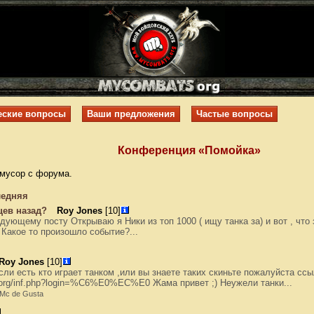
еские вопросы
Ваши предложения
Частые вопросы
Конференция «Помойка»
 мусор с форума.
едняя
цев назад?
Roy Jones
[10]
дующему посту Открываю я Ники из топ 1000 ( ищу танка за) и вот , что
 Какое то произошло событие?...
Roy Jones
[10]
ли есть кто играет танком ,или вы знаете таких скиньте пожалуйста сс
.org/inf.php?login=%C6%E0%EC%E0 Жама привет ;) Неужели танки...
, Mc de Gusta