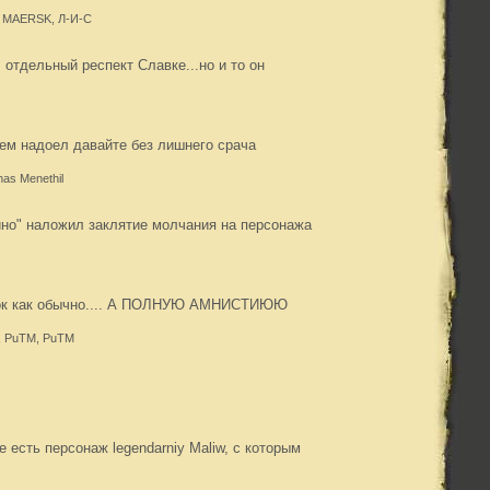
04, MAERSK, Л-И-С
. отдельный респект Славке...но и то он
ем надоел давайте без лишнего срача
has Menethil
тино" наложил заклятие молчания на персонажа
ок как обычно.... А ПОЛНУЮ АМНИСТИЮЮ
p, PuTM, PuTM
ке есть персонаж legendarniy Maliw, с которым