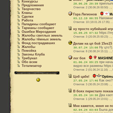
Конкурсы
приплыли
28.06.26 20:39
Предложения
Ответов: 2 (30.06.26 00:50) ...
Творчество
Кланы
Гора Легионов
М
Сделки
Напомнит
03.12.19 00:55
Работа
Ответов: 10 (18.01.26 17:35) 
Паладины сообщают
Тарманы сообщают
ну просто нубейший иг
Ошибки Мироздания
https://m
15.09.25 07:32
Жалобы светлых земель
Ответов: 3 (20.09.25 00:23) ..
Жалобы тёмных земель
Фонд пострадавших
Делам на цп бой 15vs15 
Жалобы
Ну цто?).
30.07.24 15:08
Помойка
Ответов: 8 (30.08.24 15:11) ...,
Законы Клуба
Трибунал
лог боя
MASHINE
Обо всем
при начал
01.06.24 09:25
Тотализатор
видно все размены https:/
Ответов: 2 (01.06.24 11:16) .
Цоб цабе!
Optimu
Как оно?.
27.05.24 17:46
Ответов: 3 (30.05.24 23:08) ..
В боях перестало показ
Два хаота
29.05.24 10:38
Ответов: 1 (29.05.24 13:01) ...
Мне кажется, меня не п
Была дог
02.04.24 03:03