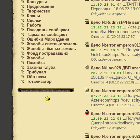
Конкурсы
1.TANTI h
11.05.23 01:04
Предложения
Переводы : 16.03.23 19:0
Творчество
Обсуждение закрыто
Кланы
Сделки
Дело №Rudin /14/Не вып
Работа
1. Истец:
13.02.23 23:36
Паладины сообщают
жалобы: Невыполнение усл
Тарманы сообщают
Ответов: 11 (20.02.23 17:30) ...
Ошибки Мироздания
Жалобы светлых земель
Дело №error emperor/013
Жалобы тёмных земель
1.Получат
06.01.22 16:36
Фонд пострадавших
Gek1lson2https://devilsci
Жалобы
Обсуждение закрыто
Помойка
Законы Клуба
Дело №Lac-028 ДВП aze
Трибунал
Получател
23.02.16 18:51
Обо всем
156185 Фин.Донор: O_M_A_R
Тотализатор
Ответов: 4 (08.12.22 22:19) ..
Дело №error emperor/023
1.Получат
07.04.22 13:43
Aztelecomhttps://devilsci
Ответов: 4 (08.11.22 21:05) ...,
Дело №error emperor/02
1.Получат
12.09.22 22:03
Днепр1https://devilscity.
Обсуждение закрыто
Дело №error emperor/02