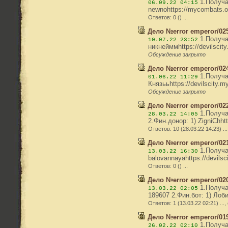
1.Получат
06.09.22 04:15
newnohttps://mycombats.or
Ответов: 0 () ...
Дело №error emperor/02
1.Получат
10.07.22 23:52
никнейммhttps://devilscit
Обсуждение закрыто
Дело №error emperor/024
1.Получат
01.06.22 11:29
Князььhttps://devilscity.
Обсуждение закрыто
Дело №error emperor/022
1.Получат
28.03.22 14:05
2.Фин.донор: 1) ZigniChhtt
Ответов: 10 (28.03.22 14:23) ...
Дело №error emperor/021
1.Получат
13.03.22 16:30
balovannayahttps://devils
Ответов: 0 () ...
Дело №error emperor/02
1.Получат
13.03.22 02:05
189607 2.Фин.бот: 1) Лобим
Ответов: 1 (13.03.22 02:21) ...,
Дело №error emperor/019
1.Получат
26.02.22 02:10