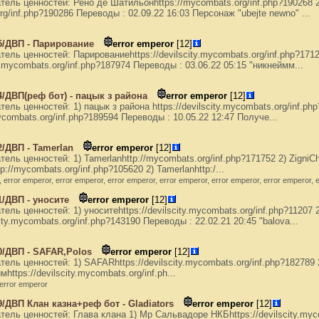
ель ценностей: Рено де Шатильонhttps://mycombats.org/inf.php?190268 2.
g/inf.php?190286 Переводы : 02.09.22 16:03 Персонаж "ubejte newno" ...
5/ДВП - Парирование
error emperor
[12]
ель ценностей: Парированиеhttps://devilscity.mycombats.org/inf.php?1712
y.mycombats.org/inf.php?187974 Переводы : 03.06.22 05:15 "никнеймм...
/ДВП(реф бот) - пацык з района
error emperor
[12]
ель ценностей: 1) пацык з района https://devilscity.mycombats.org/inf.ph
mycombats.org/inf.php?189594 Переводы : 10.05.22 12:47 Получе...
/ДВП - Tamerlan
error emperor
[12]
ель ценностей: 1) Tamerlanhttp://mycombats.org/inf.php?171752 2) ZigniCh
p://mycombats.org/inf.php?105620 2) Tamerlanhttp:/...
, error emperor, error emperor, error emperor, error emperor, error emperor, error emperor, 
/ДВП - уносите
error emperor
[12]
ель ценностей: 1) уноситеhttps://devilscity.mycombats.org/inf.php?11207 
city.mycombats.org/inf.php?143190 Переводы : 22.02.21 20:45 "balova...
0/ДВП - SAFAR,Polos
error emperor
[12]
ель ценностей: 1) SAFARhttps://devilscity.mycombats.org/inf.php?182789 2)
https://devilscity.mycombats.org/inf.ph...
 error emperor
/ДВП Клан казна+реф бот - Gladiators
error emperor
[12]
ель ценностей: Глава клана 1) Мр Сальвадоре НКБhttps://devilscity.myco