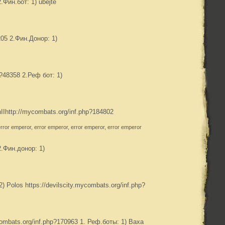
Фин.бот: 1) ubejte
05 2.Фин.Донор: 1)
p?48358 2.Реф бот: 1)
IIhttp://mycombats.org/inf.php?184802
error emperor, error emperor, error emperor, error emperor
2.Фин.донор: 1)
 Polos https://devilscity.mycombats.org/inf.php?
mbats.org/inf.php?170963 1. Реф.боты: 1) Ваха