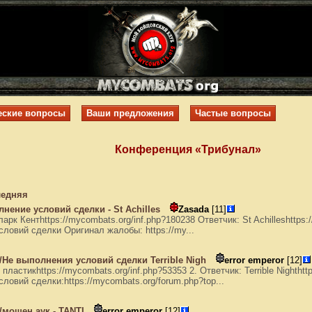
еские вопросы
Ваши предложения
Частые вопросы
Конференция «Трибунал»
едняя
ение условий сделки - St Achilles
Zasada
[11]
арк Кентhttps://mycombats.org/inf.php?180238 Ответчик: St Achilleshttps:/
ловий сделки Оригинал жалобы: https://my...
Не выполнения условий сделки Terrible Nigh
error emperor
[12]
 пластикhttps://mycombats.org/inf.php?53353 2. Ответчик: Terrible Nighthtt
овий сделки:https://mycombats.org/forum.php?top...
/мошен,аук - TANTI
error emperor
[12]