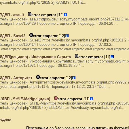
y.mycombats.org/inf.php?172915 2) KAMMYHUCTht...
/ДВП - asault
error emperor
[12]
ель ценностей: asaulthttps://devilscity.mycombats.org/inf.php?157111 2.Ф
ats.org/inf.php?159429 Пересение с одного IP Переводы : 06.04.20 ...
/ДВП - Susel2
error emperor
[12]
ель ценностей: Susel2 https://devilscity.mycombats.org/inf.php?183201 2.
ats.org/inf.php?160414 Пересение с одного IP Переводы : 07.03.2...
, error emperor, error emperor, error emperor, error emperor, error emperor, error emperor, 
5/ДВП(рецидив) - Информация Скрыта
error emperor
[11]
ель ценностей: Информация Скрытаhttps://devilscity.mycombats.org/inf.
ts.org/inf.php?171971 Переводы : 06.01.19 23:4...
/ДВП - Авторитет
error emperor
[12]
ель ценностей: Авторитетhttps://devilscity.mycombats.org/inf.php?99932 
.mycombats.org/inf.php?161175 Переводы : 17.12.21 23:17 "Don ...
/ДВП - StYlE-MaN(рецидив)
error emperor
[11]
ель ценностей: StYlE-MaNhttps://devilscity.mycombats.org/inf.php?18334
mbats.org/inf.php?189107 2) ELEONhttps://devilscity.mycombats.org/inf....
едняя
Персонажам до 8-го уровня запрещено писать на форуме