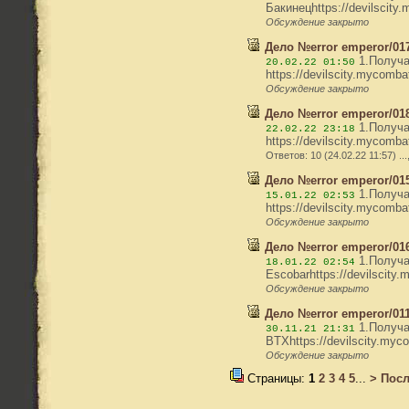
Бакинецhttps://devilscit
Обсуждение закрыто
Дело №error emperor/017
1.Получат
20.02.22 01:50
https://devilscity.mycomb
Обсуждение закрыто
Дело №error emperor/018
1.Получат
22.02.22 23:18
https://devilscity.mycomb
Ответов: 10 (24.02.22 11:57) ...
Дело №error emperor/01
1.Получат
15.01.22 02:53
https://devilscity.mycomba
Обсуждение закрыто
Дело №error emperor/016
1.Получат
18.01.22 02:54
Escobarhttps://devilscity
Обсуждение закрыто
Дело №error emperor/011
1.Получат
30.11.21 21:31
BTXhttps://devilscity.myco
Обсуждение закрыто
Страницы:
1
2
3
4
5
...
>
Посл