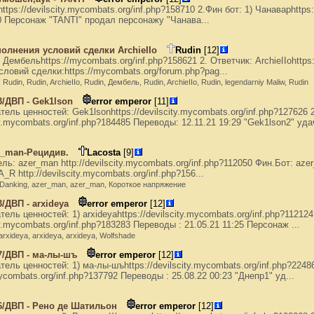
ttps://devilscity.mycombats.org/inf.php?158710 2.Фин бот: 1) Чанаварhttps:
0 Персонаж "TANTI" продал персонажу "Чанава...
олнения условий сделки ArchieIIo
Rudin
[12]
 Дембельhttps://mycombats.org/inf.php?158621 2. Ответчик: ArchieIIohttps
овий сделки:https://mycombats.org/forum.php?pag...
, Rudin, Rudin, ArchieIIo, Rudin, Дембель, Rudin, ArchieIIo, Rudin, legendarniy Maliw, Rudin
/ДВП - Gek1lson
error emperor
[11]
ель ценностей: Gek1lsonhttps://devilscity.mycombats.org/inf.php?127626 2
ty.mycombats.org/inf.php?184485 Переводы: 12.11.21 19:29 "Gek1lson2" удач
r_man-Рецидив.
Lacosta
[9]
ь: azer_man http://devilscity.mycombats.org/inf.php?112050 Фин.Бот: azer_
 http://devilscity.mycombats.org/inf.php?156...
., Danking, azer_man, azer_man, Короткое напряжение
/ДВП - arxideya
error emperor
[12]
ель ценностей: 1) arxideyahttps://devilscity.mycombats.org/inf.php?112124
ty.mycombats.org/inf.php?183283 Переводы : 21.05.21 11:25 Персонаж ...
 arxideya, arxideya, arxideya, Wolfshade
7/ДВП - ма-лы-шъ
error emperor
[12]
ель ценностей: 1) ма-лы-шъhttps://devilscity.mycombats.org/inf.php?2248
mycombats.org/inf.php?137792 Переводы : 25.08.22 00:23 "Днепр1" уд...
6/ДВП - Рено де Шатильон
error emperor
[12]