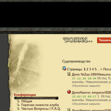
Технич
Судопроизводство
Страницы:
1
2
3
4
5
...
>
Посл
Дело №Zas-190//Невыполн
Истец: Кл
27.11.18 18:34
жалобы: Невыполнение ус
Обсуждение закрыто
Дело№error emperor/028/
Конференции
1. Истец:
12.02.23 05:17
жалобы: Невыполнение усл
Общая
Обсуждение закрыто
Горячие новости клуба
Частые Вопросы / F.A.Q.
Дело№error emperor/030