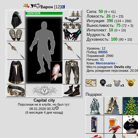
Барон
[12]
Сила:
50
(9 + 41)
3226/3226
Ловкость:
26
(3 + 23)
Интуиция:
390
(124 + 266)
Выносливость:
75
(72 + 3)
Интеллект:
10
(0 + 10)
Мудрость:
0
Духовность:
100
(90 + 10)
Уровень: 12
Побед:
89055
Поражений: 2990
Ничьих: 91
Клан:
Mercenaries
-
Место рождения:
Devils city
День рождения персонажа: 20.04
x12
x3
Подарки:
Capital city
Персонаж не в клубе, но был тут:
08.01.2026 00:32
(6 месяцев 4 дня назад)