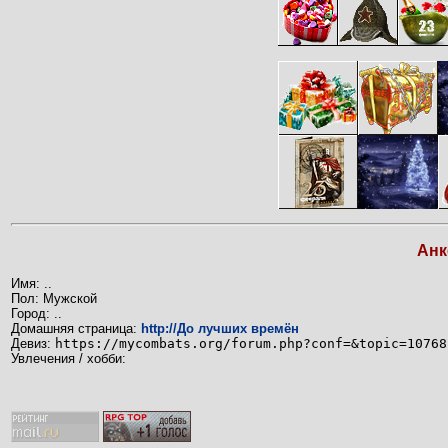
Анк
Имя: ..
Пол: Мужской
Город: ..
Домашняя страница:
http://До лучших времён
Девиз:
https://mycombats.org/forum.php?conf=&topic=10768
Увлечения / хобби: