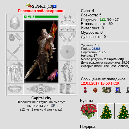
SaN4eZ
[10]
Персонаж заблокирован!
Сила:
4
Ловкость:
5
662/662
Интуиция:
121
(99 + 22)
Выносливость:
50
Интеллект:
0
Мудрость:
0
Духовность:
0
Уровень: 10
Побед:
26283
Поражений: 1605
Ничьих: 17
Место рождения:
Capital city
День рождения персонажа: 29.03
История имен: The Last Sentinel 
Сообщение от паладинов:
12.03.2017 16:50 ПСЖ
Capital city
Букеты:
Персонаж не в клубе, но был тут:
06.07.2014 22:15
(12 лет 1 месяц 4 дня назад)
Подарки: