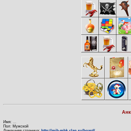
Анк
Имя: ...
Пол: Мужской
Домашняя страница:
http://mib-mbk.clan.su/board/