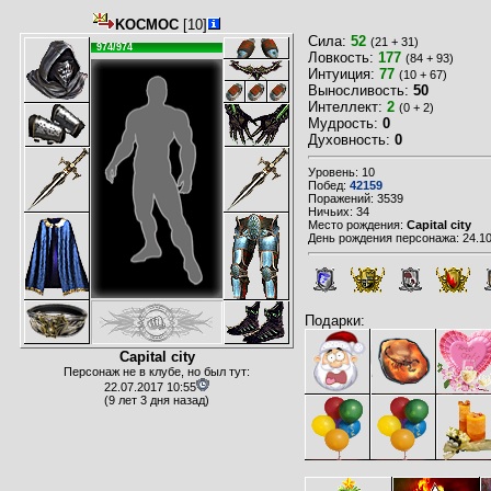
KOCMOC
[10]
Сила:
52
(21 + 31)
974/974
Ловкость:
177
(84 + 93)
Интуиция:
77
(10 + 67)
Выносливость:
50
Интеллект:
2
(0 + 2)
Мудрость:
0
Духовность:
0
Уровень: 10
Побед:
42159
Поражений: 3539
Ничьих: 34
Место рождения:
Capital city
День рождения персонажа: 24.10
Подарки:
Capital city
Персонаж не в клубе, но был тут:
22.07.2017 10:55
(9 лет 3 дня назад)