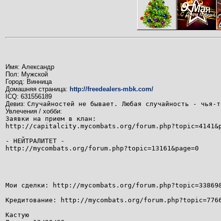
Имя: Александр
Пол: Мужской
Город: Винница
Домашняя страница:
http://freedealers-mbk.com/
ICQ: 631556189
Девиз:
Случайностей не бывает. Любая случайность - чья-т
Увлечения / хобби:
Заявки на прием в клан:
http://capitalcity.mycombats.org/forum.php?topic=4141&
- НЕЙТРАЛИТЕТ -
http://mycombats.org/forum.php?topic=13161&page=0
Мои сделки: http://mycombats.org/forum.php?topic=33869
Кредитование: http://mycombats.org/forum.php?topic=776
Кастую