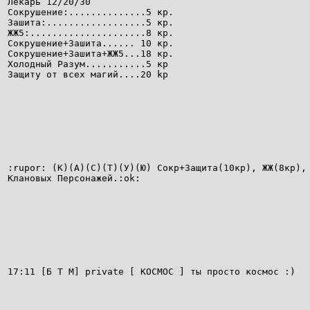
Лекарь 12/20/30
Сокрушение:..............5 кр.
Зашита:..................5 кр.
ЖЖ5:.....................8 кр.
Сокрушение+Зашита...... 10 кр.
Сокрушение+Зашита+ЖЖ5...18 кр.
Холодный Разум...........5 кр
Защиту от всех магий....20 kр
:rupor: (К)(А)(С)(Т)(У)(Ю) Сокр+Защита(10кр), ЖЖ(8кр),
Клановых Персонажей.:ok:
17:11 [Б Т М] private [ KOCMOC ] ты просто космос :)