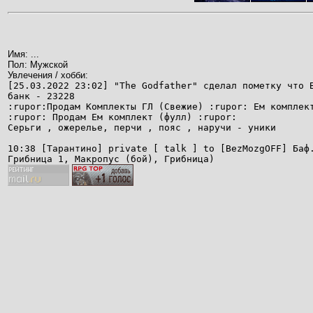
Имя: ...
Пол: Мужской
Увлечения / хобби:
[25.03.2022 23:02] "The Godfather" сделал пометку что 
банк - 23228
:rupor:Продам Комплекты ГЛ (Свежие) :rupor: Ем комплек
:rupor: Продам Ем комплект (фулл) :rupor:
Серьги , ожерелье, перчи , пояс , наручи - уники
10:38 [Тарантино] private [ talk ] to [BezMozgOFF] Баф
Грибница 1, Макропус (бой), Грибница)