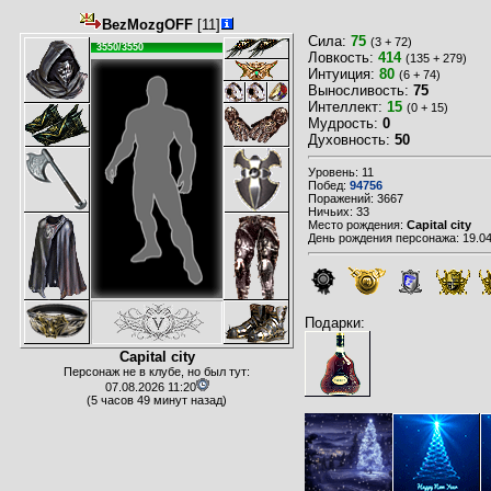
BezMozgOFF
[11]
Сила:
75
(3 + 72)
3550/3550
Ловкость:
414
(135 + 279)
Интуиция:
80
(6 + 74)
Выносливость:
75
Интеллект:
15
(0 + 15)
Мудрость:
0
Духовность:
50
Уровень: 11
Побед:
94756
Поражений: 3667
Ничьих: 33
Место рождения:
Capital city
День рождения персонажа: 19.04
Подарки:
Capital city
Персонаж не в клубе, но был тут:
07.08.2026 11:20
(5 часов 49 минут назад)