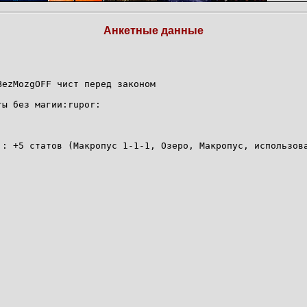
Анкетные данные
BezMozgOFF чист перед законом
ты без магии:rupor:
.: +5 статов (Макропус 1-1-1, Озеро, Макропус, использов