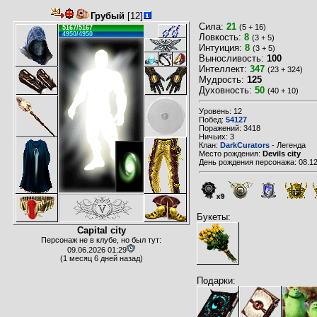
Грубый
[12]
Сила:
21
(5 + 16)
5167/5167
4950/4950
Ловкость:
8
(3 + 5)
Интуиция:
8
(3 + 5)
Выносливость:
100
Интеллект:
347
(23 + 324)
Мудрость:
125
Духовность:
50
(40 + 10)
Уровень: 12
Побед:
54127
Поражений: 3418
Ничьих: 3
Клан:
DarkCurators
- Легенда
Место рождения:
Devils city
День рождения персонажа: 08.12
x9
Букеты:
Capital city
Персонаж не в клубе, но был тут:
09.06.2026 01:29
(1 месяц 6 дней назад)
Подарки: