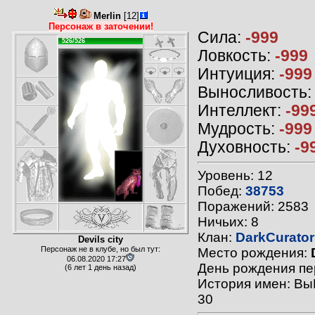
Merlin
[12]
Персонаж в заточении!
Сила:
-999
526/526
Ловкость:
-999
Интуиция:
-999
Выносливость
Интеллект:
-99
Мудрость:
-999
Духовность:
-9
Уровень: 12
Побед:
38753
Поражений: 2583
Ничьих: 8
Клан:
DarkCurator
Devils city
Персонаж не в клубе, но был тут:
Место рождения:
06.08.2020 17:27
День рождения пе
(6 лет 1 день назад)
История имен: Вы
30