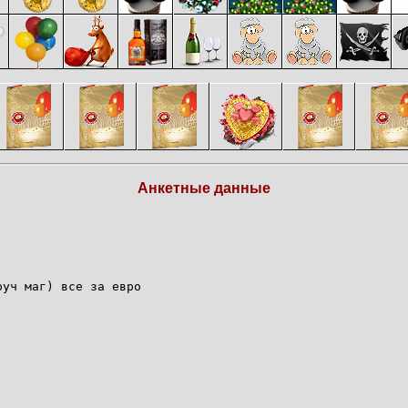
Анкетные данные
руч маг) все за евро