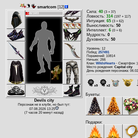
smartcom
[12]
Сила:
40
(3 + 37)
146/1603
Ловкость:
314
(197 + 117)
Интуиция:
65
(3 + 62)
Выносливость:
50
Интеллект:
6
(0 + 6)
Мудрость:
0
Духовность:
50
Уровень: 12
Побед:
257491
Поражений: 10814
Ничьих: 266
Клан:
WildsHearts
- Смартфон :)
Место рождения:
Capital city
День рождения персонажа: 06.02
x9
x2
Букеты:
Devils city
Персонаж не в клубе, но был тут:
07.08.2026 13:25
(7 часов 20 минут назад)
Подарки: