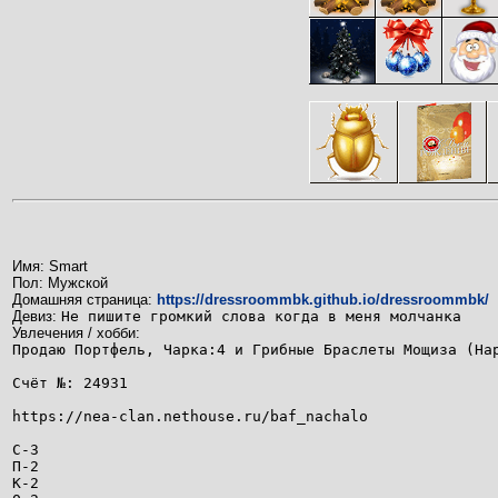
Имя: Smart
Пол: Мужской
Домашняя страница:
https://dressroommbk.github.io/dressroommbk/
Девиз:
Не пишите громкий слова когда в меня молчанка
Увлечения / хобби:
Продаю Портфель, Чарка:4 и Грибные Браслеты Мощиза (На
Счёт №: 24931
https://nea-clan.nethouse.ru/baf_nachalo
С-3
П-2
К-2