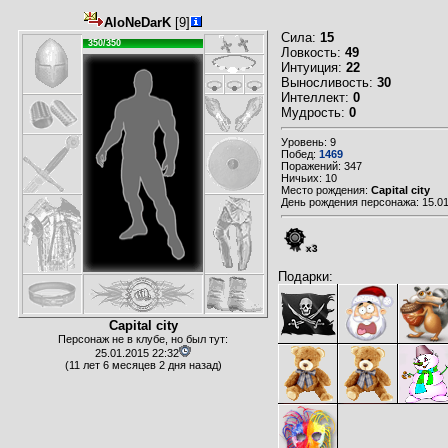
AloNeDarK
[9]
Сила:
15
350/350
Ловкость:
49
Интуиция:
22
Выносливость:
30
Интеллект:
0
Мудрость:
0
Уровень: 9
Побед:
1469
Поражений: 347
Ничьих: 10
Место рождения:
Capital city
День рождения персонажа: 15.01
x3
Подарки:
Capital city
Персонаж не в клубе, но был тут:
25.01.2015 22:32
(11 лет 6 месяцев 2 дня назад)