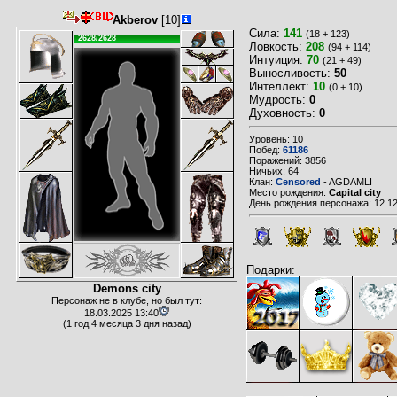
Akberov
[10]
Сила:
141
(18 + 123)
2628/2628
Ловкость:
208
(94 + 114)
Интуиция:
70
(21 + 49)
Выносливость:
50
Интеллект:
10
(0 + 10)
Мудрость:
0
Духовность:
0
Уровень: 10
Побед:
61186
Поражений: 3856
Ничьих: 64
Клан:
Censored
- AGDAMLI
Место рождения:
Capital city
День рождения персонажа: 12.12
Подарки:
Demons city
Персонаж не в клубе, но был тут:
18.03.2025 13:40
(1 год 4 месяца 3 дня назад)