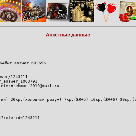
Анкетные данные
64#wr_answer_693656
user/1243211
r_answer_1003791
refer=rehman_2010@mail.ru
гии) 20кр,(холодный разум) 7кр.(ЖЖ+5) 10кр,(ЖЖ+6) 30кр,(
x?referid=1243211