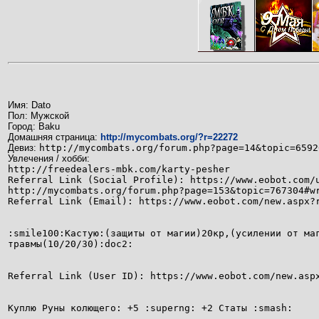
Имя: Dato
Пол: Мужской
Город: Baku
Домашняя страница:
http://mycombats.org/?r=22272
Девиз:
http://mycombats.org/forum.php?page=14&topic=6592
Увлечения / хобби:
http://freedealers-mbk.com/karty-pesher
Referral Link (Social Profile): https://www.eobot.com/
http://mycombats.org/forum.php?page=153&topic=767304#w
Referral Link (Email): https://www.eobot.com/
new.aspx?
:smile100:Кастую:(защиты от магии)20кр,(усилении от ма
травмы(10/20/30):doc2:
Referral Link (User ID): https://www.eobot.com/new.asp
Куплю Руны колющего: +5 :superng: +2 Статы :smash: