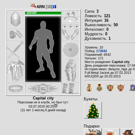
ARN
[10]
Сила:
3
400/400
Ловкость:
121
Интуиция:
16
Выносливость:
50
Интеллект:
0
Мудрость:
0
Духовность:
1
Уровень: 10
Побед:
173042
Поражений: 6542
Ничьих: 171
Место рождения:
Capital city
День рождения персонажа: 17.04
История имен: dwayne_higs до 0
Full Metal Jacket до 07.02.2013
KRUQER до 20.03.2013
Capital city
Букеты:
Персонаж не в клубе, но был тут:
03.07.2015 00:25
(11 лет 1 месяц 6 дней назад)
Подарки: