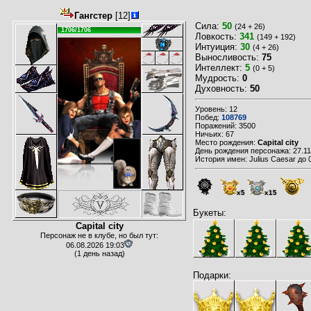
Гангстер
[12]
Сила:
50
(24 + 26)
1706/1706
Ловкость:
341
(149 + 192)
Интуиция:
30
(4 + 26)
Выносливость:
75
Интеллект:
5
(0 + 5)
Мудрость:
0
Духовность:
50
Уровень: 12
Побед:
108769
Поражений: 3500
Ничьих: 67
Место рождения:
Capital city
День рождения персонажа: 27.11
История имен: Julius Caesar до
x5
x15
Букеты:
Capital city
Персонаж не в клубе, но был тут:
06.08.2026 19:03
(1 день назад)
Подарки: