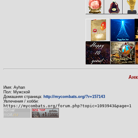
Анк
Имя: Ayhan
Пол: Мужской
Домашняя страница:
http://mycombats.org/?r=157143
Увлечения / хобби:
https://mycombats.org/forum.php?topic=1093943&page=1