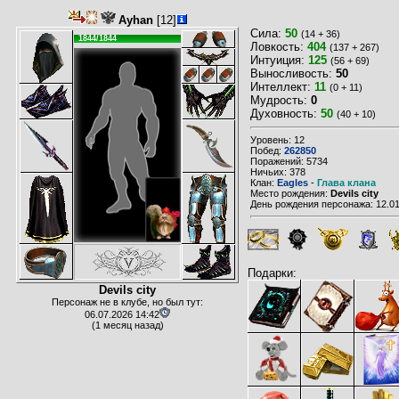
Ayhan
[12]
Сила:
50
(14 + 36)
1844/1844
Ловкость:
404
(137 + 267)
Интуиция:
125
(56 + 69)
Выносливость:
50
Интеллект:
11
(0 + 11)
Мудрость:
0
Духовность:
50
(40 + 10)
Уровень: 12
Побед:
262850
Поражений: 5734
Ничьих: 378
Клан:
Eagles
-
Глава клана
Место рождения:
Devils city
День рождения персонажа: 12.01
Подарки:
Devils city
Персонаж не в клубе, но был тут:
06.07.2026 14:42
(1 месяц назад)