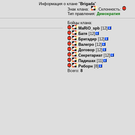
Информация о клане "
Brigada
"
Знак клана:
Склонность:
Тип правления:
Демократия
Бойцы клана:
MaRiO_spb
[12]
Батя
[12]
Бригадир
[12]
Валегро
[12]
Договор
[12]
Секретариат
[12]
Падишах
[11]
Реборн
[8]
Всего:
8