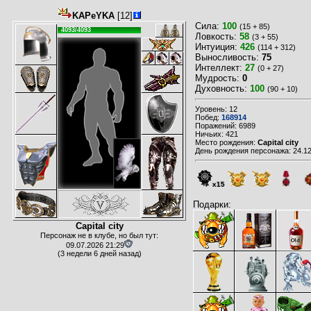
KAPeYKA
[12]
Сила:
100
(15 + 85)
4093/4093
Ловкость:
58
(3 + 55)
Интуиция:
426
(114 + 312)
Выносливость:
75
Интеллект:
27
(0 + 27)
Мудрость:
0
Духовность:
100
(90 + 10)
Уровень: 12
Побед:
168914
Поражений: 6989
Ничьих: 421
Место рождения:
Capital city
День рождения персонажа: 24.12
x15
Подарки:
Capital city
Персонаж не в клубе, но был тут:
09.07.2026 21:29
(3 недели 6 дней назад)