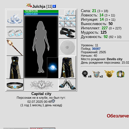
Julchja
[11]
Сила:
21
(3 + 18)
5139/5139
5400/5400
Ловкость:
14
(3 + 11)
Интуиция:
14
(3 + 11)
Выносливость:
50
Интеллект:
227
(0 + 227)
Мудрость:
125
Духовность:
92
(82 + 10)
Уровень: 11
Побед:
36087
Поражений: 2505
Ничьих: 40
Место рождения:
Devils city
День рождения персонажа: 15.02
x8
x2
Capital city
Персонаж не в клубе, но был тут:
02.07.2025 00:48
(1 год 1 месяц 1 день назад)
Обезличен