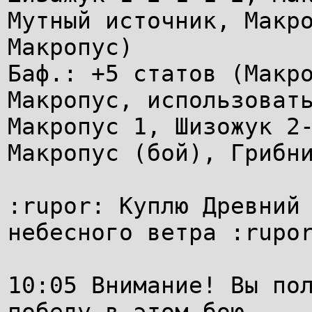
Мутный источник, Макр
Макропус)
Баф.: +5 статов (Макр
Макропус, использоват
Макропус 1, Шизожук 2
Макропус (бой), Грибн
:rupor: Куплю Древний
небесного ветра :rupo
10:05 Внимание! Вы по
победу в этом бою.