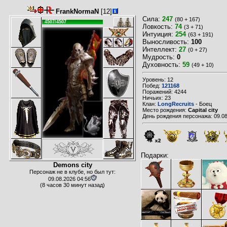
FrankNormaN
[12]
Сила:
247
(80 + 167)
4507/4507
Ловкость:
74
(3 + 71)
Интуиция:
254
(63 + 191)
Выносливость:
100
Интеллект:
27
(0 + 27)
Мудрость:
0
Духовность:
59
(49 + 10)
Уровень: 12
Побед:
121168
Поражений: 4244
Ничьих: 23
Клан:
LongRecruits
- Боец
Место рождения:
Capital city
День рождения персонажа: 09.08
x2
Подарки:
Demons city
Персонаж не в клубе, но был тут:
09.08.2026 04:56
(8 часов 30 минут назад)