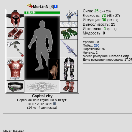
MerLinN
[8]
Сила:
25
(5 + 20)
636/636
Ловкость:
72
(45 + 27)
Интуиция:
30
(23 + 7)
Выносливость:
25
Интеллект:
1
(0 + 1)
Мудрость:
0
Уровень: 8
Побед:
250
Поражений: 76
Ничьих: 2
Место рождения:
Demons city
День рождения персонажа: 17.07
Capital city
Персонаж не в клубе, но был тут:
31.07.2012 04:21
(14 лет 4 дня назад)
Имя: Кемал