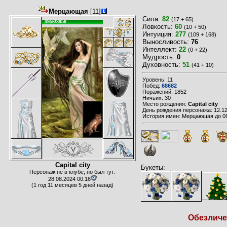
Мерцающая
[11]
Сила:
82
(17 + 65)
3956/3956
Ловкость:
60
(10 + 50)
Интуиция:
277
(109 + 168)
Выносливость:
76
Интеллект:
22
(0 + 22)
Мудрость:
0
Духовность:
51
(41 + 10)
Уровень: 11
Побед:
68682
Поражений: 1852
Ничьих: 30
Место рождения:
Capital city
День рождения персонажа: 12.12
История имен: Мерцающая до 08
Capital city
Букеты:
Персонаж не в клубе, но был тут:
28.08.2024 00:16
(1 год 11 месяцев 5 дней назад)
x
Обезличен