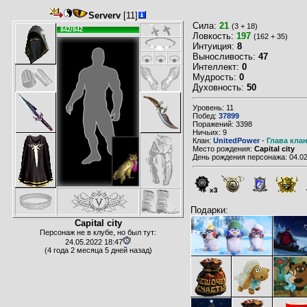
Serverv
[11]
Сила:
21
(3 + 18)
842/842
Ловкость:
197
(162 + 35)
Интуиция:
8
Выносливость:
47
Интеллект:
0
Мудрость:
0
Духовность:
50
Уровень: 11
Побед:
37899
Поражений: 3398
Ничьих: 9
Клан:
UnitedPower
-
Глава кла
Место рождения:
Capital city
День рождения персонажа: 04.02
x3
Подарки:
Capital city
Персонаж не в клубе, но был тут:
24.05.2022 18:47
(4 года 2 месяца 5 дней назад)