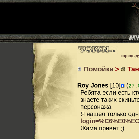
«предыд
Помойка
>
Тан
Roy Jones
[10]
(
27.
Ребята если есть кт
знаете таких скиньт
персонажа
Я нашел только одн
login=%C6%E0%E
Жама привет ;)