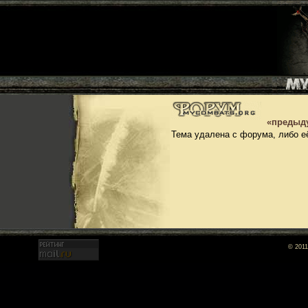
«предыд
Тема удалена с форума, либо е
© 2011