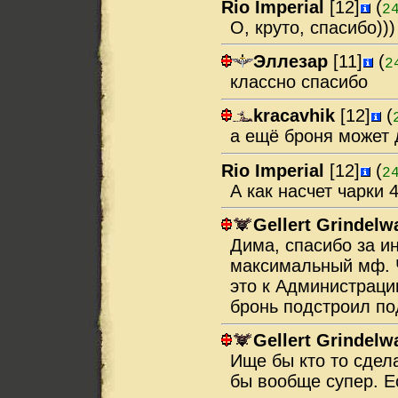
Rio Imperial
[12]
(
2
О, круто, спасибо)))
Эллезар
[11]
(
2
классно спасибо
kracavhik
[12]
(
а ещё броня может 
Rio Imperial
[12]
(
2
А как насчет чарки 
Gellert Grindelw
Дима, спасибо за и
максимальный мф. Ч
это к Администрации
бронь подстроил по
Gellert Grindelw
Ище бы кто то сдел
бы вообще супер. Е