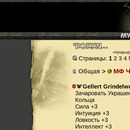
«предыд
Страницы:
1
2
3
4
Общая
>
МФ Ча
Gellert Grindelw
Зачаровать Украшен
Кольца
Сила +3
Интуиция +3
Ловкость +3
Интеллект +3