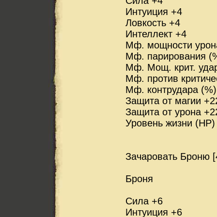
Сила +4
Интуиция +4
Ловкость +4
Интеллект +4
Мф. мощности урон
Мф. парирования (
Мф. Мощ. крит. уда
Мф. против критиче
Мф. контрудара (%)
Защита от магии +2
Защита от урона +2
Уровень жизни (HP)
Зачаровать Броню [
Броня
Сила +6
Интуиция +6