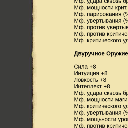
Мф. удара сквозь б
Мф. мощности крит.
Мф. парирования (
Мф. увертывания (
Мф. против уверты
Мф. против критиче
Мф. критического у
Двуручное Оружие
Сила +8
Интуиция +8
Ловкость +8
Интеллект +8
Мф. удара сквозь 
Мф. мощности маги
Мф. критического у
Мф. увертывания (
Мф. мощьности уро
Мф. против критиче