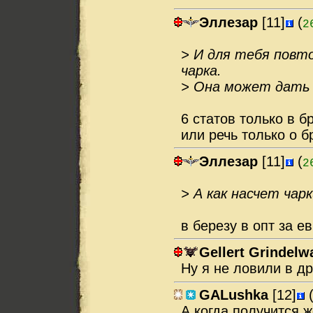
Эллезар
[11]
(
2
> И для тебя повт
чарка.
> Она может дать 
6 статов только в б
или речь только о б
Эллезар
[11]
(
2
> А как насчет чар
в березу в опт за 
Gellert Grindelw
Ну я не ловили в др
GALushka
[12]
А когда получится 