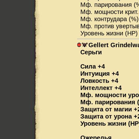
Мф. парирования (
Мф. мощности крит.
Мф. контрудара (%)
Мф. против уверты
Уровень жизни (HP
Gellert Grindelw
Серьги
Сила +4
Интуиция +4
Ловкость +4
Интеллект +4
Мф. мощности уро
Мф. парирования (
Защита от магии +
Защита от урона +
Уровень жизни (HP
Ожерелья