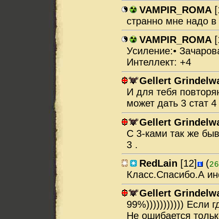
VAMPIR_ROMA
[
странно мне надо в
VAMPIR_ROMA
[
Усиление:• Зачаров
Интеллект: +4
Gellert Grindelw
И для тебя повторяю
может дать 3 стат 4 
Gellert Grindelw
С 3-ками так же быв
3 .
RedLain
[12]
(
26
Класс.Спасибо.А и
Gellert Grindelw
99%))))))))))) Если 
Не ошибается только 