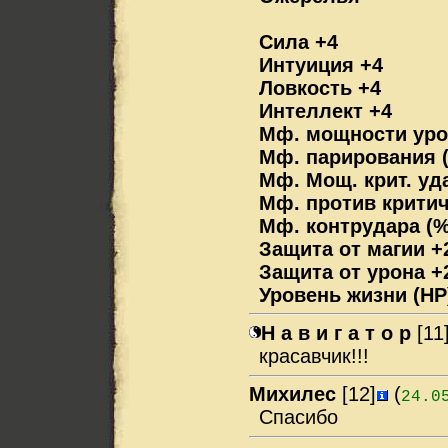
Сила +4
Интуиция +4
Ловкость +4
Интеллект +4
Мф. мощности уро
Мф. парирования (
Мф. Мощ. крит. уд
Мф. против критич
Мф. контрудара (%
Защита от магии +
Защита от урона +
Уровень жизни (HP
Н а в и г а т о р
[11
красавчик!!!
Михилес
[12]
(
24.0
Спасибо