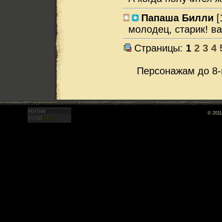
Папаша Билли
[
молодец, старик! в
Страницы:
1
2
3
4
Персонажам до 8-
© 2011