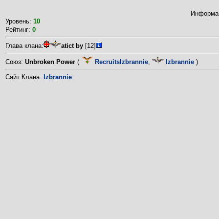
Информац
Уровень:
10
Рейтинг:
0
Глава клана:
atict by
[12]
Союз:
Unbroken Power
(
RecruitsIzbrannie
,
Izbrannie
)
Сайт Клана:
Izbrannie