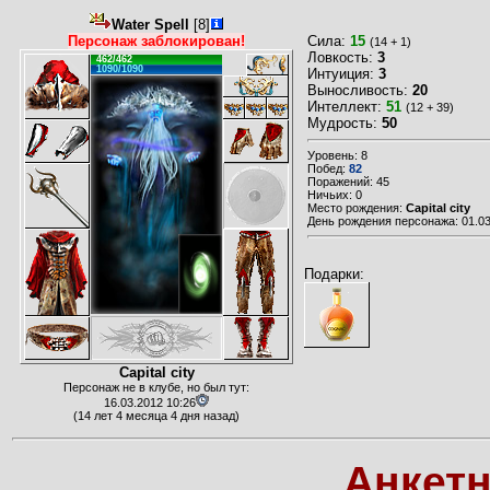
Water Spell
[8]
Персонаж заблокирован!
Сила:
15
(14 + 1)
Ловкость:
3
462/462
1090/1090
Интуиция:
3
Выносливость:
20
Интеллект:
51
(12 + 39)
Мудрость:
50
Уровень: 8
Побед:
82
Поражений: 45
Ничьих: 0
Место рождения:
Capital city
День рождения персонажа: 01.03
Подарки:
Capital city
Персонаж не в клубе, но был тут:
16.03.2012 10:26
(14 лет 4 месяца 4 дня назад)
Анкет