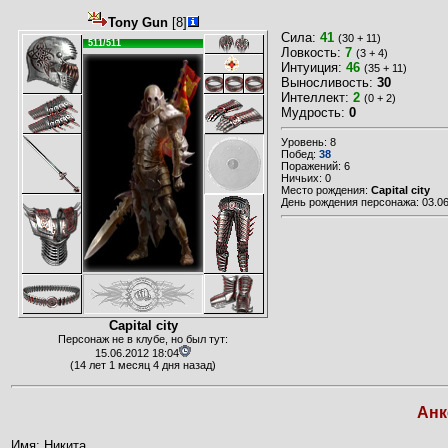
Tony Gun
[8]
Сила:
41
(30 + 11)
511/511
Ловкость:
7
(3 + 4)
Интуиция:
46
(35 + 11)
Выносливость:
30
Интеллект:
2
(0 + 2)
Мудрость:
0
Уровень: 8
Побед:
38
Поражений: 6
Ничьих: 0
Место рождения:
Capital city
День рождения персонажа: 03.06
Capital city
Персонаж не в клубе, но был тут:
15.06.2012 18:04
(14 лет 1 месяц 4 дня назад)
Анк
Имя: Никита