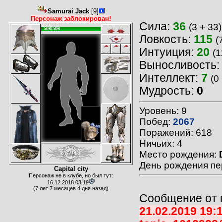
Samurai Jack
[9]
Персонаж заблокирован!
Сила:
36
(3 + 33)
506/506
Ловкость:
115
(
Интуиция:
20
(1
Выносливость
Интеллект:
7
(0
Мудрость:
0
Уровень: 9
Побед:
2067
Поражений: 618
Ничьих: 4
Место рождения:
День рождения пе
Capital city
Персонаж не в клубе, но был тут:
16.12.2018 03:19
(7 лет 7 месяцев 4 дня назад)
Сообщение от 
21.02.2019 19: