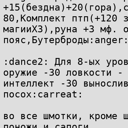
+15(бездна)+20(гора),
80,Комплект птп(+120 
магииХ3),руна +3 мф. 
пояс,Бутерброды:anger
:dance2: Для 8-ых уро
оружие -30 ловкости -
интеллект -30 выносли
посох:carreat:
во все шмотки, кроме 
поножи и сапоги