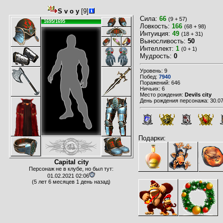
S v o y
[9]
Сила:
66
(9 + 57)
1695/1695
Ловкость:
166
(68 + 98)
Интуиция:
49
(18 + 31)
Выносливость:
50
Интеллект:
1
(0 + 1)
Мудрость:
0
Уровень: 9
Побед:
7940
Поражений: 646
Ничьих: 6
Место рождения:
Devils city
День рождения персонажа: 30.07
Подарки:
Capital city
Персонаж не в клубе, но был тут:
01.02.2021 02:06
(5 лет 6 месяцев 1 день назад)