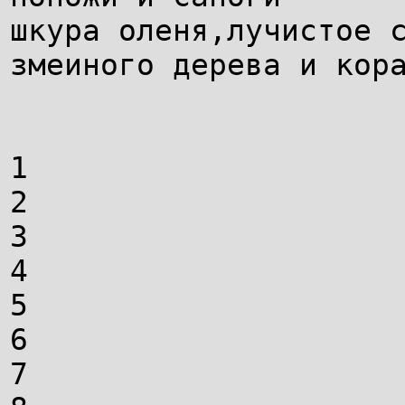
шкура оленя,лучистое 
змеиного дерева и кор
1
2
3
4
5
6
7