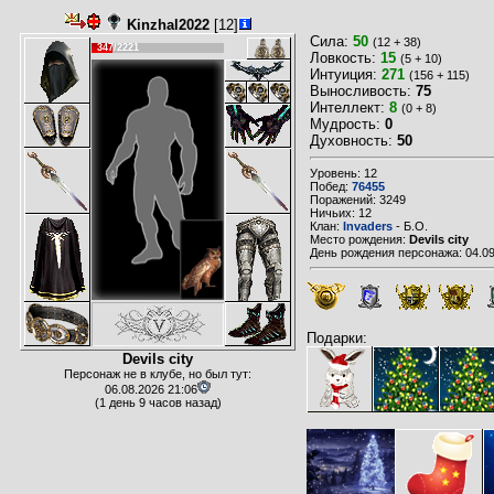
Kinzhal2022
[12]
Сила:
50
(12 + 38)
347/2221
Ловкость:
15
(5 + 10)
Интуиция:
271
(156 + 115)
Выносливость:
75
Интеллект:
8
(0 + 8)
Мудрость:
0
Духовность:
50
Уровень: 12
Побед:
76455
Поражений: 3249
Ничьих: 12
Клан:
Invaders
- Б.О.
Место рождения:
Devils city
День рождения персонажа: 04.09
Подарки:
Devils city
Персонаж не в клубе, но был тут:
06.08.2026 21:06
(1 день 9 часов назад)