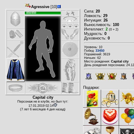
Agressive
[10]
Сила:
20
850/850
Ловкость:
29
Интуиция:
26
Выносливость:
100
Интеллект:
2
(0 + 2)
Мудрость:
0
Духовность:
0
Уровень: 10
Побед:
33450
Поражений: 3619
Ничьих: 62
Место рождения:
Capital city
День рождения персонажа: 24.12
Подарки:
Capital city
Персонаж не в клубе, но был тут:
17.01.2019 02:14
(7 лет 6 месяцев 4 дня назад)