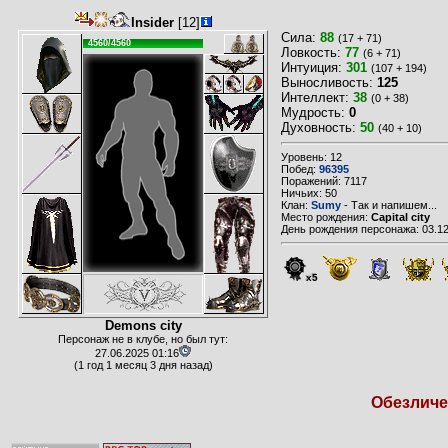
Insider
[12]
Сила:
88
(17 + 71)
4560/4560
Ловкость:
77
(6 + 71)
Интуиция:
301
(107 + 194)
Выносливость:
125
Интеллект:
38
(0 + 38)
Мудрость:
0
Духовность:
50
(40 + 10)
Уровень: 12
Побед:
96395
Поражений: 7117
Ничьих: 50
Клан:
Sumy
- Так и напишем...
Место рождения:
Capital city
День рождения персонажа: 03.12
x5
Demons city
Персонаж не в клубе, но был тут:
27.06.2025 01:16
(1 год 1 месяц 3 дня назад)
Обезличен