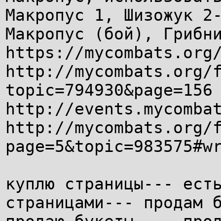
Макропус 1, Шизожук 2
Макропус (бой), Грибн
https://mycombats.org
http://mycombats.org/
topic=794930&page=156
http://events.mycomba
http://mycombats.org/
page=5&topic=983575#w
куплю страницы--- ест
страницами--- продам 