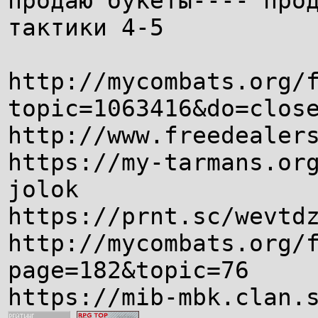
продаю букеты---- про
тактики 4-5
http://mycombats.org/
topic=1063416&do=clos
http://www.freedealer
https://my-tarmans.or
jolok
https://prnt.sc/wevtd
http://mycombats.org/
page=182&topic=76
https://mib-mbk.clan.