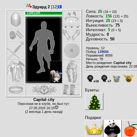
Эдуард 2
[12]
Сила:
26
(16 + 10)
1105/1105
Ловкость:
156
(131 + 25)
Интуиция:
28
(23 + 5)
Выносливость:
75
Интеллект:
5
(0 + 5)
Мудрость:
0
Духовность:
50
Уровень: 12
Побед:
139656
Поражений: 8056
Ничьих: 78
Место рождения:
Capital city
День рождения персонажа: 22.08
x16
x7
Букеты:
Capital city
Персонаж не в клубе, но был тут:
27.05.2026 16:15
(2 месяца 1 день назад)
Подарки: